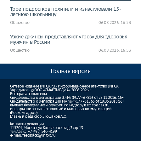
Трое подростков похитили и изнасиловали 15-
летнюю школьницу
Общество
06.08.2026, 16:53
Узкие джинсы представляют угрозу для здоровья
мужчин в России
Общество
06.08.2026, 16:53
Полная версия
Сетевое издание INFOX.ru / Информационное агентство INFOX
Учредитель © ООО «СМАРТМЕДИА» 2008-2026 г.
Все права защищены.
Свидетельство о регистрации Эл № ФС77–67816 от 28.11.2016. 16+
Свидетельство о регистрации ИА № ФС 77 - 61863 от 18.05.2015 16+
выдано Федеральной службой по надзору в сфере связи,
информационных технологий и массовых коммуникаций
(Роскомнадзор)
Главный редактор: Люшаков А.О.
Контакты редакции
115201, Москва, ул.Котляковская д.3 стр.13
тел./факс: +7 (495) 540-4199
e-mail:
feedback@infox.ru