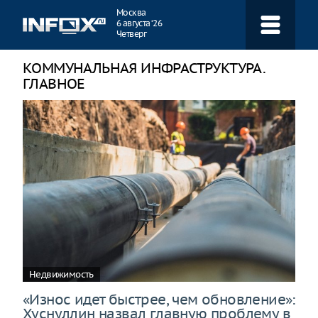
Навигация
Москва
6 августа ‘26
Четверг
КОММУНАЛЬНАЯ ИНФРАСТРУКТУРА.
ГЛАВНОЕ
Недвижимость
«Износ идет быстрее, чем обновление»:
Хуснуллин назвал главную проблему в