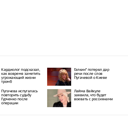
Кардиолог подсказал,
Галкин* потерял дар
как вовремя заметить
речи после слов
угрожающий жизни
Пугачевой о Киеве
тромб
Пугачева испугалась
Лайма Вайкуле
повторить судьбу
заявила, что будет
Гурченко после
воевать с россиянами
операции
нгрия
ржцы не смогли