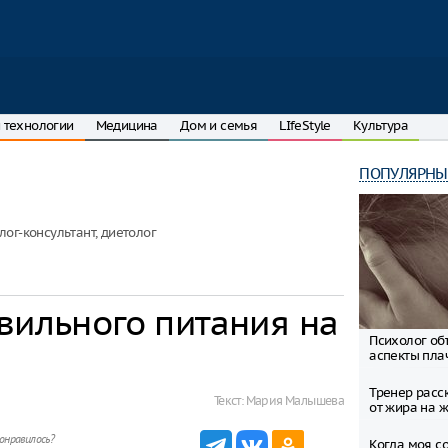
 технологии
Медицина
Дом и семья
LIfeStyle
Культура
ПОПУЛЯРНЫ
ог-консультант, диетолог
вильного питания на
Психолог об
аспекты пла
Тренер расск
Текст:
Мария Малышева
от жира на ж
онравилось?
Когда моя со