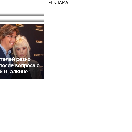
вала из-за
, когда к ним
РЕКЛАМА
нного шага
утин
телей резко
после вопроса о
й и Галкине*