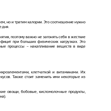
перед Отече
Продюсер Ол
остается в 
ем, но и тратим калории. Это соотношение нужно
Диетолог Му
е дня.
от чрезмерн
арбуза
ятия, поэтому важно не загонять себя в жесткие
ефицит при больших физических нагрузках. Это
Доктор Кузн
снизить уро
тные процессы – накапливание веществ в виде
Неудобная с
неуклюжест
сигнализиро
заболевани
кроэлементами, клетчаткой и витаминами. Их
Биолог Макс
усов. Также стоит заменить ими некоторые из
миф об опас
Анастасия И
своему супр
ежие овощи, бобовые, кисломолочные продукты,
1,2 миллион
на).