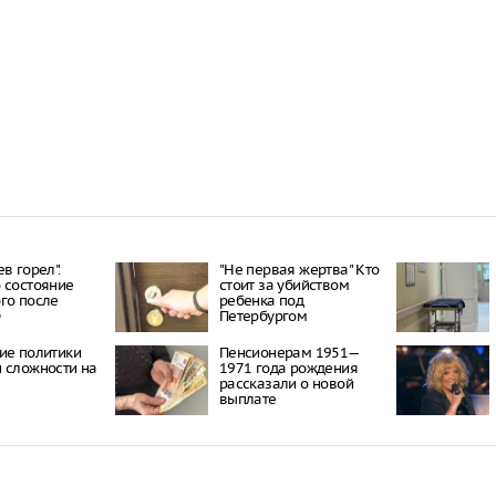
в горел".
"Не первая жертва" Кто
 состояние
стоит за убийством
го после
ребенка под
Ф
Петербургом
ие политики
Пенсионерам 1951—
 сложности на
1971 года рождения
рассказали о новой
выплате
СМИ: Ве
Петербу