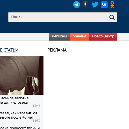
Регионы
Мнения
Пресс-Центр
Е СТАТЬИ
РЕКЛАМА
ъяснила важные
ча для человека
15:48
азал, как избавиться
ивоте после 45 лет
14:39
бака приносит тапки и