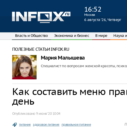
16
:
52
Москва
6 августа ‘26, Четверг
Власть и Общество
Экономика и бизнес
В мире
Наука и
ПОЛЕЗНЫЕ СТАТЬИ INFOX.RU
Мария Малышева
Специалист по вопросам женской красоты, психол
Как составить меню пра
день
Опубликовано
9 июня ‘20 10:04
питание
здоровое питание
правильное питание
П