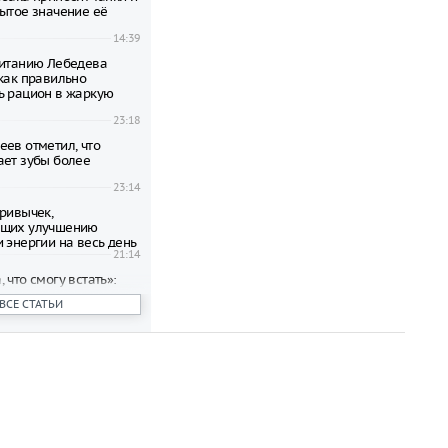
рытое значение её
14:39
питанию Лебедева
 как правильно
ь рацион в жаркую
23:18
еев отметил, что
ает зубы более
23:14
привычек,
ющих улучшению
 энергии на весь день
21:14
 что смогу встать»:
сстанавливается после
ВСЕ СТАТЬИ
ерации
15:36
аскритиковала Билана
жение к зрителям
рта с шестиметровой
15:29
тин наградил Николая
еном «За заслуги