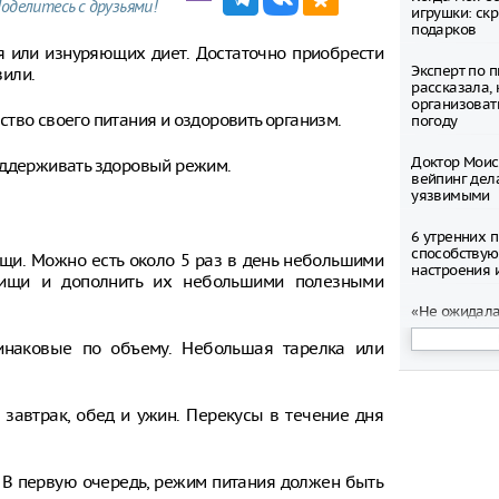
оделитесь с друзьями!
игрушки: ск
подарков
я или изнуряющих диет. Достаточно приобрести
Эксперт по 
вили.
рассказала,
организоват
тво своего питания и оздоровить организм.
погоду
Доктор Моис
оддерживать здоровый режим.
вейпинг дел
уязвимыми
6 утренних 
способству
ищи. Можно есть около 5 раз в день небольшими
настроения и
пищи и дополнить их небольшими полезными
«Не ожидала,
Пугачева во
сложной оп
наковые по объему. Небольшая тарелка или
Волочкова р
за пренебре
завтрак, обед и ужин. Перекусы в течение дня
после конце
сценой
Владимир Пу
 В первую очередь, режим питания должен быть
Баскова орд