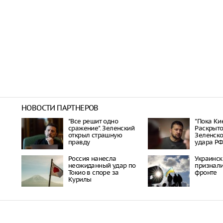
НОВОСТИ ПАРТНЕРОВ
"Все решит одно
"Пока Кие
сражение". Зеленский
Раскрыто
открыл страшную
Зеленско
правду
удара Р
Россия нанесла
Украинск
неожиданный удар по
признали
Токио в споре за
фронте
Курилы