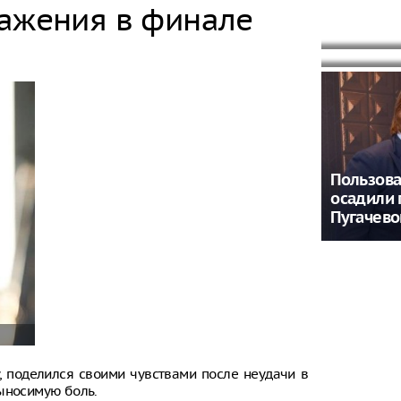
запанико
смолчать
ражения в финале
неожида
вышел П
России
Пользова
осадили 
Пугачево
, поделился своими чувствами после неудачи в
выносимую боль.