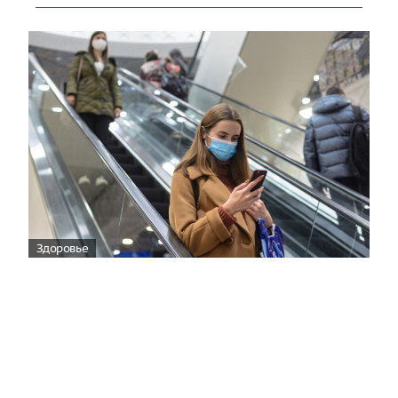
Здоровье
Вирусам вопреки: практическое
руководство по противовирусной
защите
08:00
Поздняя осень — время, когда «мелочи» решают
исход сезона.