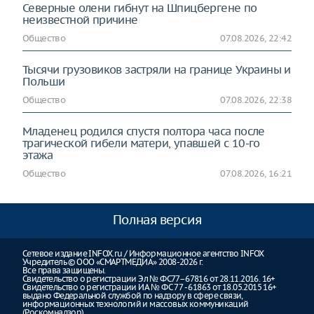
Северные олени гибнут на Шпицбергене по
неизвестной причине
Общество
07.08.2026, 22:42
Тысячи грузовиков застряли на границе Украины и
Польши
Общество
07.08.2026, 22:38
Младенец родился спустя полтора часа после
трагической гибели матери, упавшей с 10-го
этажа
Общество
07.08.2026, 16:21
Полная версия
Сетевое издание INFOX.ru / Информационное агентство INFOX
Учредитель © ООО «СМАРТМЕДИА» 2008-2026 г.
Все права защищены.
Свидетельство о регистрации Эл № ФС77–67816 от 28.11.2016. 16+
Свидетельство о регистрации ИА № ФС 77 - 61863 от 18.05.2015 16+
выдано Федеральной службой по надзору в сфере связи,
информационных технологий и массовых коммуникаций
(Роскомнадзор)