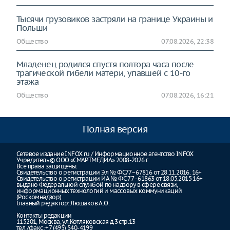
Тысячи грузовиков застряли на границе Украины и
Польши
Общество
07.08.2026, 22:38
Младенец родился спустя полтора часа после
трагической гибели матери, упавшей с 10-го
этажа
Общество
07.08.2026, 16:21
Полная версия
Сетевое издание INFOX.ru / Информационное агентство INFOX
Учредитель © ООО «СМАРТМЕДИА» 2008-2026 г.
Все права защищены.
Свидетельство о регистрации Эл № ФС77–67816 от 28.11.2016. 16+
Свидетельство о регистрации ИА № ФС 77 - 61863 от 18.05.2015 16+
выдано Федеральной службой по надзору в сфере связи,
информационных технологий и массовых коммуникаций
(Роскомнадзор)
Главный редактор: Люшаков А.О.
Контакты редакции
115201, Москва, ул.Котляковская д.3 стр.13
тел./факс: +7 (495) 540-4199