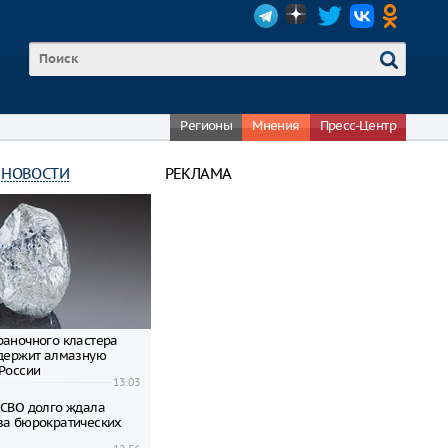
Регионы
Мнения
Пресс-Центр
 НОВОСТИ
РЕКЛАМА
раночного кластера
ддержит алмазную
 России
13:03
 СВО долго ждала
за бюрократических