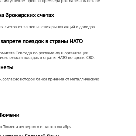
ольшим успехом прошла премьера рок-балета «Светлое
а брокерских счетах
их счетов из-за повышения рынка акций и доходов
запрете поездок в страны НАТО
омитета Совфеда по регламенту и организации
иемлемости поездок в страны НАТО во время СВО.
онеты
», согласно которой банки принимают металлическую
 Тюмени
 Тюмени четвертого и пятого октября.