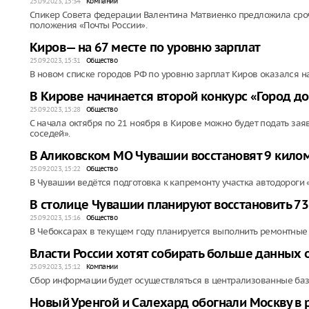
25.09.2023, 15:34
Компании
Спикер Совета федерации Валентина Матвиенко предложила сро
положения «Почты России».
Киров— на 67 месте по уровню зарплат
25.09.2023, 15:31
Общество
В новом списке городов РФ по уровню зарплат Киров оказался на
В Кирове начинается второй конкурс «Город д
25.09.2023, 15:28
Общество
С начала октября по 21 ноября в Кирове можно будет подать зая
соседей».
В Аликовском МО Чувашии восстановят 9 кило
25.09.2023, 15:22
Общество
В Чувашии ведётся подготовка к капремонту участка автодороги
В столице Чувашии планируют восстановить 7
25.09.2023, 15:16
Общество
В Чебоксарах в текущем году планируется выполнить ремонтные
Власти России хотят собирать больше данных 
25.09.2023, 15:12
Компании
Сбор информации будет осуществляться в централизованные ба
Новый Уренгой и Салехард обогнали Москву в 