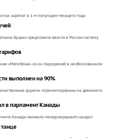
стых зарплат в 1-м полугодии текущего года.
учей
атьяна Буцкая предложила ввести в России систему
 тарифов
нии «МегаФона» из-за подозрений в необоснованном
сти выполнен на 90%
качественные дороги» отремонтированы на девяносто
ал в парламент Канады
ламенте Канады вызвало международный скандал.
 танце