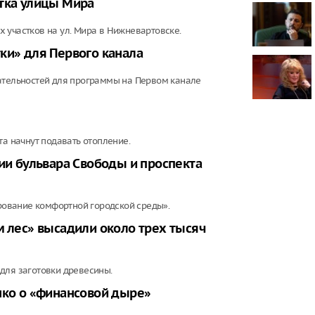
стка улицы Мира
прокомменти
современных
 участков на ул. Мира в Нижневартовске.
Подросток о
ки» для Первого канала
редкую «рыб
Определен к
чательностей для программы на Первом канале
с мошеннич
Искусственн
реальность.
ИИ
та начнут подавать отопление.
нии бульвара Свободы и проспекта
ование комфортной городской среды».
м лес» высадили около трех тысяч
для заготовки древесины.
нко о «финансовой дыре»