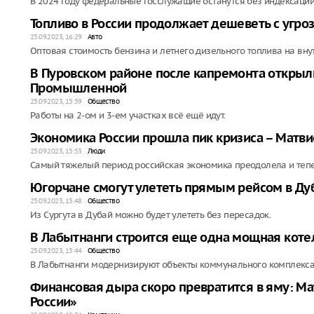
В 2024 году федеральные госслужащие останутся без индексации
Топливо в России продолжает дешеветь с угро
25.09.2023, 16:29
Авто
Оптовая стоимость бензина и летнего дизельного топлива на вн
В Пуровском районе после капремонта открыл
Промышленной
25.09.2023, 15:59
Общество
Работы на 2-ом и 3-ем участках всё ещё идут.
Экономика России прошла пик кризиса – Матв
25.09.2023, 15:53
Люди
Самый тяжелый период российская экономика преодолела и тепе
Югорчане смогут улететь прямым рейсом в Дуб
25.09.2023, 15:48
Общество
Из Сургута в Дубай можно будет улететь без пересадок.
В Лабытнанги строится еще одна мощная коте
25.09.2023, 15:44
Общество
В Лабытнанги модернизируют объекты коммунального комплекса
Финансовая дыра скоро превратится в яму: Ма
России»