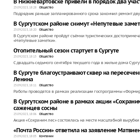
В Нижневартовске привели в порядок два уча
25.09.2023, 18:28
Общество
Подрядчик раньше запланированного срока закончил ремонт двух
В Сургутском районе снимут «Непутевые замет
25.09.2023, 18:20
Общество
В Сургутском районе пройдут съёмки туристических достоприме
«Непутевые заметки».
Отопительный сезон стартует в Сургуте
25.09.2023, 18:15
Общество
С двадцать седьмого сентября текущего года в жилые дома Сургу
В Сургуте благоустраивают сквер на пересече
Ленина
25.09.2023, 18:11
Общество
Работы проводятся в рамках реализации госпрограммы «Формир
В Сургутском районе в рамках акции «Сохрани
саженцев сосны
25.09.2023, 18:06
Общество
Акция «Сохраним лес» состоялась на месте масштабной вырубки 
«Почта России» ответила на заявление Матвие
25.09.2023, 18:05
Компании