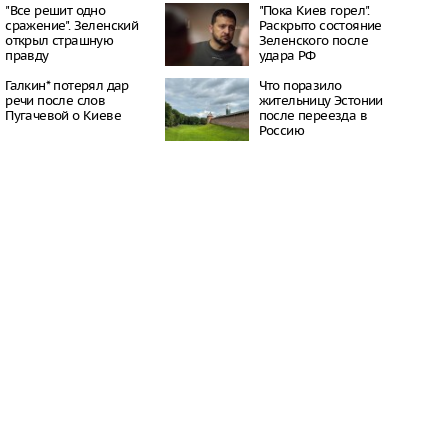
ровала воздействие
"Все решит одно
"Пока Киев горел".
 игрушек на детей
сражение". Зеленский
Раскрыто состояние
12:08
открыл страшную
Зеленского после
правду
удара РФ
бнаружил на пляже
у-вампира»
Галкин* потерял дар
Что поразило
12:06
речи после слов
жительницу Эстонии
лючевой шаг в борьбе
Пугачевой о Киеве
после переезда в
еством
Россию
12:03
ый интеллект: мифы и
 Пять заблуждений об
12:00