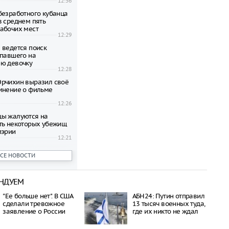
12:56
безработного кубанца
в среднем пять
абочих мест
12:29
 ведется поиск
апавшего на
ю девочку
12:28
рчихин выразил своё
мнение о фильме
12:26
цы жалуются на
ть некоторых убежищ
мэрии
12:21
точники атаки на склад
ВСЕ НОВОСТИ
в Екатеринбурге с
нием БПЛА
12:18
НДУЕМ
 девушка, находясь в
лкогольного
"Ее больше нет". В США
АБН24: Путин отправил
пала с 12-го этажа и
сделали тревожное
13 тысяч военных туда,
авмы
заявление о России
где их никто не ждал
12:12
атерина Клопотова