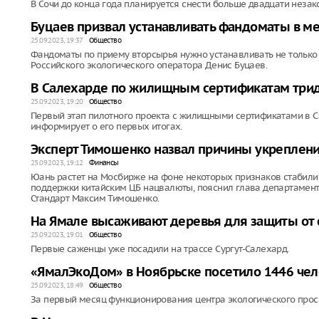
В Сочи до конца года планируется снести больше двадцати неза
Буцаев призвал устанавливать фандоматы в ме
25.09.2023, 19:37
Общество
Фандоматы по приему вторсырья нужно устанавливать не только в 
Российского экологического оператора Денис Буцаев.
В Салехарде по жилищным сертификатам трид
25.09.2023, 19:20
Общество
Первый этап пилотного проекта с жилищными сертификатами в С
информирует о его первых итогах.
Эксперт Тимошенко назвал причины укреплен
25.09.2023, 19:12
Финансы
Юань растет на Мосбирже на фоне некоторых признаков стабилиз
поддержки китайским ЦБ нацвалюты, пояснил глава департамент
Стандарт Максим Тимошенко.
На Ямале высаживают деревья для защиты от
25.09.2023, 19:01
Общество
Первые саженцы уже посадили на трассе Сургут-Салехард.
«ЯмалЭкоДом» в Ноябрьске посетило 1446 чел
25.09.2023, 18:49
Общество
За первый месяц функционирования центра экологического про