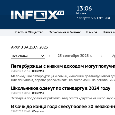
13
:
06
Москва
7 августа ‘26, Пятница
Власть и Общество
Экономика и бизнес
В мире
Наука и
АРХИВ ЗА 25.09.2023
А
25 сентября 2023 г.
Петербуржцы с низким доходом могут получит
25.09.2023, 21:16
Общество
Малоимущие петербуржцы и семьи, имеющие среднедушевой дох
них причинам, вправе рассчитывать на госпомощь на основании 
Школьников оденут по стандарту в 2024 году
25.09.2023, 20:56
Общество
Эксперты продолжают работать над госстандартом на школьную 
В Сочи до конца года снесут более 20 незако
25.09.2023, 19:48
Общество