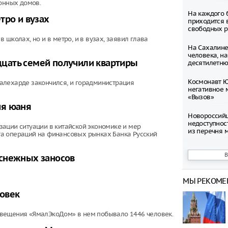
конных домов.
На каждого 
тро и вузах
приходится 
свободных р
школах, но и в метро, и в вузах, заявил глава
На Сахалине
человека, н
цать семей получили квартиры
десятилетню
Космонавт Ю
алехарде закончился, и горадминистрация
негативное 
«Вызов»
ия юаня
Новороссий
недоступнос
ации ситуации в китайской экономике и мер
из перечня 
а операций на финансовых рынках Банка Русский
Раскрыты ис
Wildberries 
 снежных заносов
использова
МЫ РЕКОМЕ
В Оренбурге
состоянии а
овек
опьянения, у
получила тр
свещения «ЯмалЭкоДом» в нем побывало 1446 человек.
Психолог Ек