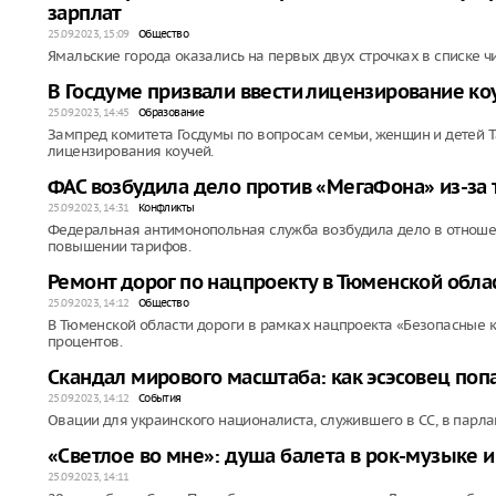
зарплат
25.09.2023, 15:09
Общество
Ямальские города оказались на первых двух строчках в списке чи
В Госдуме призвали ввести лицензирование ко
25.09.2023, 14:45
Образование
Зампред комитета Госдумы по вопросам семьи, женщин и детей Т
лицензирования коучей.
ФАС возбудила дело против «МегаФона» из-за
25.09.2023, 14:31
Конфликты
Федеральная антимонопольная служба возбудила дело в отноше
повышении тарифов.
Ремонт дорог по нацпроекту в Тюменской обла
25.09.2023, 14:12
Общество
В Тюменской области дороги в рамках нацпроекта «Безопасные 
процентов.
Скандал мирового масштаба: как эсэсовец поп
25.09.2023, 14:12
События
Овации для украинского националиста, служившего в СС, в пар
«Светлое во мне»: душа балета в рок-музыке и
25.09.2023, 14:11