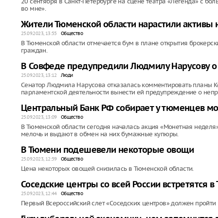
20 сентября в Санкт-Петербурге на сцене театра «Легенда» с б
во мне».
Жители Тюменской области нарастили активы н
25.09.2023, 13:55
Общество
В Тюменской области отмечается бум в плане открытия брокерск
граждан.
В Совфеде предупредили Людмилу Нарусову о 
25.09.2023, 13:12
Люди
Сенатор Людмила Нарусова отказалась комментировать планы К
парламентской деятельности вынести ей предупреждение о непр
Центральный Банк РФ собирает у тюменцев м
25.09.2023, 13:09
Общество
В Тюменской области сегодня началась акция «Монетная неделя
мелочь и выдают в обмен на них бумажные купюры.
В Тюмени подешевели некоторые овощи
25.09.2023, 12:59
Общество
Цена некоторых овощей снизилась в Тюменской области.
Соседские центры со всей России встретятся в
25.09.2023, 12:44
Общество
Первый Всероссийский слет «Соседских центров» должен пройти в