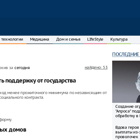
 технологии
Медицина
Дом и семья
LIfeStyle
Культура
ПОСЛЕДНИЕ
найдено: 53
рхив за
сегодня
ь поддержку от государства
од менее прожиточного минимума по независящим от
социального контракта.
Создание ог
"Алроса" по
обработку в
форму.
Вдова героя
нных домов
выплаты из-
проволочек