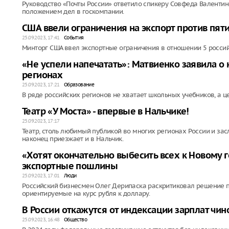
Руководство «Почты России» ответило спикеру Совфеда Валенти
положением дел в госкомпании.
США ввели ограничения на экспорт против пят
25.09.2023, 17:41
События
Минторг США ввел экспортные ограничения в отношении 5 россий
«Не успели напечатать»: Матвиенко заявила о
регионах
25.09.2023, 17:21
Образование
В ряде российских регионов не хватает школьных учебников, а ц
Театр «У Моста» - впервые в Нальчике!
25.09.2023, 17:17
Театр, столь любимый публикой во многих регионах России и за
наконец приезжает и в Нальчик.
«Хотят окончательно выбесить всех к Новому 
экспортные пошлины
25.09.2023, 17:01
Люди
Российский бизнесмен Олег Дерипаска раскритиковал решение 
ориентируемые на курс рубля к доллару.
В России откажутся от индексации зарплат чин
25.09.2023, 16:48
Общество