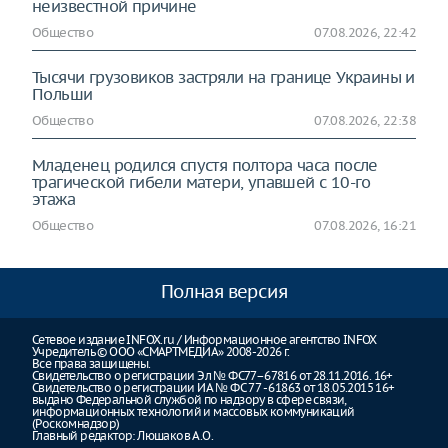
неизвестной причине
Общество
07.08.2026, 22:42
Тысячи грузовиков застряли на границе Украины и
Польши
Общество
07.08.2026, 22:38
Младенец родился спустя полтора часа после
трагической гибели матери, упавшей с 10-го
этажа
Общество
07.08.2026, 16:21
Полная версия
Сетевое издание INFOX.ru / Информационное агентство INFOX
Учредитель © ООО «СМАРТМЕДИА» 2008-2026 г.
Все права защищены.
Свидетельство о регистрации Эл № ФС77–67816 от 28.11.2016. 16+
Свидетельство о регистрации ИА № ФС 77 - 61863 от 18.05.2015 16+
выдано Федеральной службой по надзору в сфере связи,
информационных технологий и массовых коммуникаций
(Роскомнадзор)
Главный редактор: Люшаков А.О.