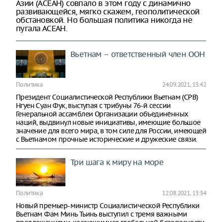
Азии (АСЕАН) совпало в этом году с динамично
развивающейся, мягко скажем, геополитической
обстановкой. Но большая политика никогда не
пугала АСЕАН.
Вьетнам – ответственный член ООН
Политика
24.09.2021, 13:42
Президент Социалистической Республики Вьетнам (СРВ)
Нгуен Суан Фук, выступая с трибуны 76-й сессии
Генеральной ассамблеи Организации объединённых
наций, выдвинул новые инициативы, имеющие большое
значение для всего мира, в том силе для России, имеющей
с Вьетнамом прочные исторические и дружеские связи.
Три шага к миру на море
Политика
12.08.2021, 13:34
Новый премьер-министр Социалистической Республики
Вьетнам Фам Минь Тьинь выступил с тремя важными