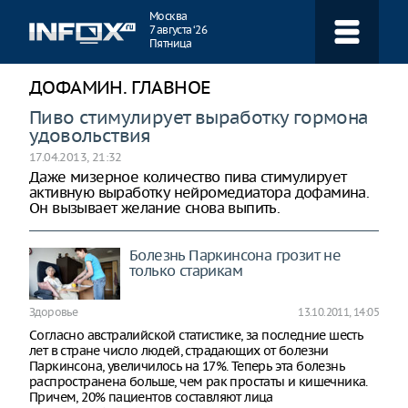
Навигация
Москва
7 августа ‘26
Пятница
ДОФАМИН. ГЛАВНОЕ
Пиво стимулирует выработку гормона
удовольствия
17.04.2013, 21:32
Даже мизерное количество пива стимулирует
активную выработку нейромедиатора дофамина.
Он вызывает желание снова выпить.
Болезнь Паркинсона грозит не
только старикам
Здоровье
13.10.2011, 14:05
Согласно австралийской статистике, за последние шесть
лет в стране число людей, страдающих от болезни
Паркинсона, увеличилось на 17%. Теперь эта болезнь
распространена больше, чем рак простаты и кишечника.
Причем, 20% пациентов составляют лица