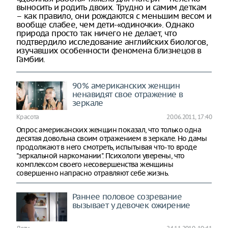
выносить и родить двоих. Трудно и самим деткам
– как правило, они рождаются с меньшим весом и
вообще слабее, чем дети-«одиночки». Однако
природа просто так ничего не делает, что
подтвердило исследование английских биологов,
изучавших особенности феномена близнецов в
Гамбии.
90% американских женщин
ненавидят свое отражение в
зеркале
Красота
20.06.2011, 17:40
Опрос американских женщин показал, что только одна
десятая довольна своим отражением в зеркале. Но дамы
продолжают в него смотреть, испытывая что-то вроде
"зеркальной наркомании". Психологи уверены, что
комплексом своего несовершенства женщины
совершенно напрасно отравляют себе жизнь.
Раннее половое созревание
вызывает у девочек ожирение