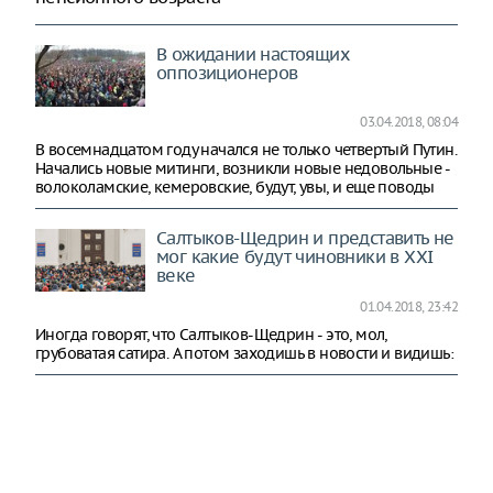
В ожидании настоящих
оппозиционеров
03.04.2018, 08:04
В восемнадцатом году начался не только четвертый Путин.
Начались новые митинги, возникли новые недовольные -
волоколамские, кемеровские, будут, увы, и еще поводы
Салтыков-Щедрин и представить не
мог какие будут чиновники в XXI
веке
01.04.2018, 23:42
Иногда говорят, что Салтыков-Щедрин - это, мол,
грубоватая сатира. А потом заходишь в новости и видишь: