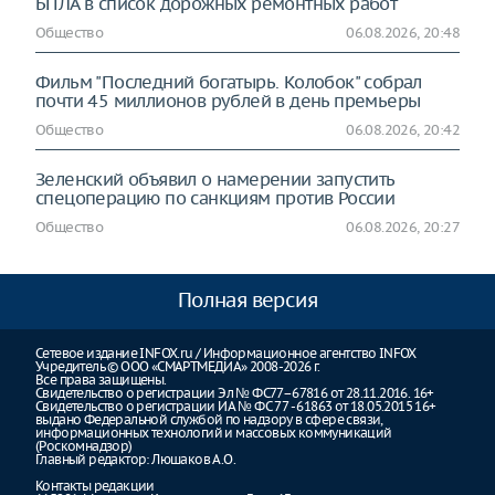
БПЛА в список дорожных ремонтных работ
Общество
06.08.2026, 20:48
Фильм "Последний богатырь. Колобок" собрал
почти 45 миллионов рублей в день премьеры
Общество
06.08.2026, 20:42
Зеленский объявил о намерении запустить
спецоперацию по санкциям против России
Общество
06.08.2026, 20:27
Полная версия
Сетевое издание INFOX.ru / Информационное агентство INFOX
Учредитель © ООО «СМАРТМЕДИА» 2008-2026 г.
Все права защищены.
Свидетельство о регистрации Эл № ФС77–67816 от 28.11.2016. 16+
Свидетельство о регистрации ИА № ФС 77 - 61863 от 18.05.2015 16+
выдано Федеральной службой по надзору в сфере связи,
информационных технологий и массовых коммуникаций
(Роскомнадзор)
Главный редактор: Люшаков А.О.
Контакты редакции