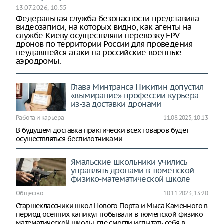
13.07.2026, 10:55
Федеральная служба безопасности представила
видеозаписи, на которых видно, как агенты на
службе Киеву осуществляли перевозку FPV-
дронов по территории России для проведения
неудавшейся атаки на российские военные
аэродромы.
Глава Минтранса Никитин допустил
«вымирание» профессии курьера
из-за доставки дронами
Работа и карьера
11.08.2025, 10:13
В будущем доставка практически всех товаров будет
осуществляться беспилотниками.
Ямальские школьники учились
управлять дронами в тюменской
физико-математической школе
Общество
10.11.2023, 13:20
Старшеклассники школ Нового Порта и Мыса Каменного в
период осенних каникул побывали в тюменской физико-
математической школы, где смогли испытать себя в