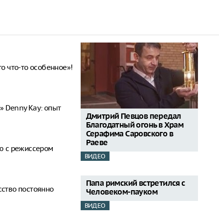
то что-то особенное»!
 Denny Kay: опыт
Дмитрий Певцов передал
Благодатный огонь в Храм
Серафима Саровского в
Раеве
ью с режиссером
ВИДЕО
Папа римский встретился с
сство постоянно
Человеком-пауком
ВИДЕО