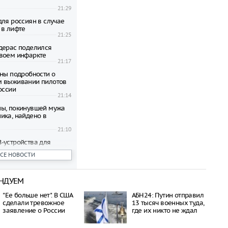
21:29
для россиян в случае
 в лифте
21:25
дерас поделился
воем инфаркте
21:17
тны подробности о
м выживании пилотов
оссии
21:14
ы, покинувшей мужа
ика, найдено в
21:10
-устройства для
пьютера
ВСЕ НОВОСТИ
21:07
пал в Катуни после
одки в Алтае
НДУЕМ
21:02
квы настоятельно
"Ее больше нет". В США
АБН24: Путин отправил
ать укрытий под
сделали тревожное
13 тысяч военных туда,
ыми деревьями во
заявление о России
где их никто не ждал
годы
21:02