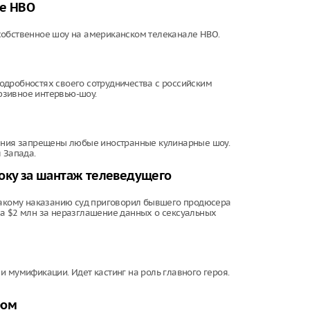
ле HBO
собственное шоу на американском телеканале HBO.
одробностях своего сотрудничества с российским
люзивное интервью-шоу.
дения запрещены любые иностранные кулинарные шоу.
 Запада.
року за шантаж телеведущего
 такому наказанию суд приговорил бывшего продюсера
на $2 млн за неразглашение данных о сексуальных
 мумификации. Идет кастинг на роль главного героя.
ром