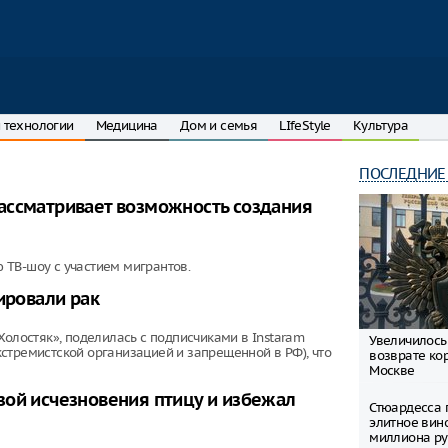
 технологии
Медицина
Дом и семья
LIfeStyle
Культура
ПОСЛЕДНИЕ
ассматривает возможность создания
 ТВ-шоу с участием мигрантов.
ировали рак
Холостяк», поделилась с подписчиками в Instaram
Увеличилось
стремистской организацией и запрещенной в РФ), что
возврате ко
Москве
зой исчезновения птицу и избежал
Стюардесса 
элитное вин
миллиона ру