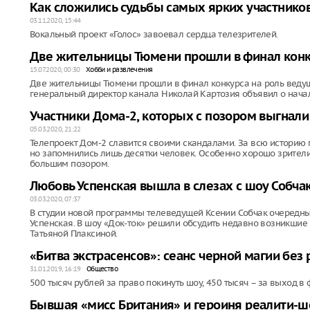
Как сложились судьбы самых ярких участников
03.11.2020, 15:44
Вокальный проект «Голос» завоевал сердца телезрителей.
Две жительницы Тюмени прошли в финал конку
15.07.2020, 00:30
Хобби и развлечения
Две жительницы Тюмени прошли в финал конкурса на роль ведущ
генеральный директор канала Николай Картозия объявил о начале
Участники Дома-2, которых с позором выгнали
05.03.2020, 21:22
Телепроект Дом-2 славится своими скандалами. За всю историю 
но запомнились лишь десятки человек. Особенно хорошо зрители 
большим позором.
Любовь Успенская вышла в слезах с шоу Собча
03.03.2020, 07:37
В студии новой программы телеведущей Ксении Собчак очередны
Успенская. В шоу «Док-ток» решили обсудить недавно возникши
Татьяной Плаксиной.
«Битва экстрасенсов»: сеанс черной магии без
31.01.2019, 16:19
Общество
500 тысяч рублей за право покинуть шоу, 450 тысяч – за выход в 
Бывшая «мисс Британия» и героиня реалити-шо