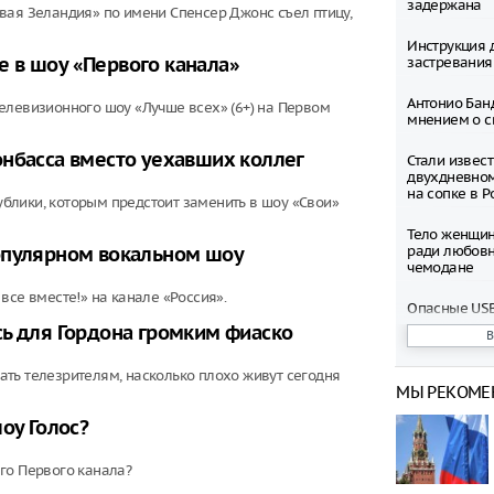
задержана
вая Зеландия» по имени Спенсер Джонс съел птицу,
Инструкция 
застревания
 в шоу «Первого канала»
Антонио Бан
елевизионного шоу «Лучше всех» (6+) на Первом
мнением о с
онбасса вместо уехавших коллег
Стали извес
двухдневно
на сопке в Р
блики, которым предстоит заменить в шоу «Свои»
Тело женщин
ради любовн
опулярном вокальном шоу
чемодане
все вместе!» на канале «Россия».
Опасные USB
вашего ком
сь для Гордона громким фиаско
Мужчина про
ть телезрителям, насколько плохо живут сегодня
падения из л
МЫ РЕКОМЕ
Жителей Мос
оу Голос?
просят избег
определённ
го Первого канала?
время непо