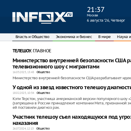
21
:
37
Москва
6 августа ‘26, Четверг
Власть и Общество
Экономика и бизнес
В мире
Наука и
ГЛАВНОЕ
ТЕЛЕШОУ.
Министерство внутренней безопасности США р
телевизионного шоу с мигрантами
16.05.2025, 13:43
Общество
Министерство внутренней безопасности США разрабатывает идею
У одной из звезд известного телешоу диагност
18.02.2025, 10:54
Общество
Кэти Терстон, участница американской версии популярного шоу «
(запрещена в России принадлежит компании Meтa, признанной эк
ей поставили диагноз рак.
Участник телешоу съел находящуюся под угро
наказания
26.07.2024, 12:15
Общество