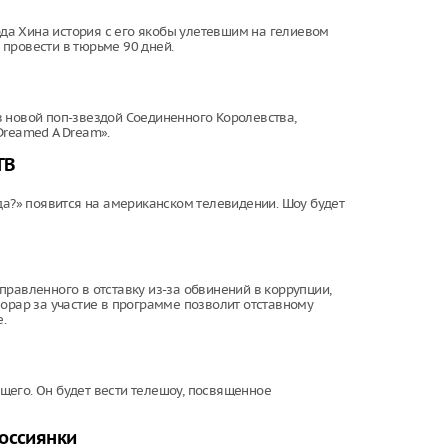
а Хина история с его якобы улетевшим на гелиевом
провести в тюрьме 90 дней.
 новой поп-звездой Соединенного Королевства,
Dreamed A Dream».
ТВ
да?» появится на американском телевидении. Шоу будет
равленного в отставку из-за обвинений в коррупции,
норар за участие в программе позволит отставному
.
щего. Он будет вести телешоу, посвященное
россиянки