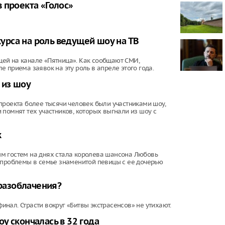
 проекта «Голос»
Минтранс вв
дорог от ата
дорожных р
рса на роль ведущей шоу на ТВ
Фильм "Посл
Колобок" соб
миллионов р
ей на канале «Пятница». Как сообщают СМИ,
премьеры
 приема заявок на эту роль в апреле этого года.
 из шоу
Зеленский о
запустить с
санкциям пр
проекта более тысячи человек были участниками шоу,
помнят тех участников, которых выгнали из шоу с
к
м гостем на днях стала королева шансона Любовь
е проблемы в семье знаменитой певицы с ее дочерью
 разоблачения?
финал. Страсти вокруг «Битвы экстрасенсов» не утихают.
у скончалась в 32 года