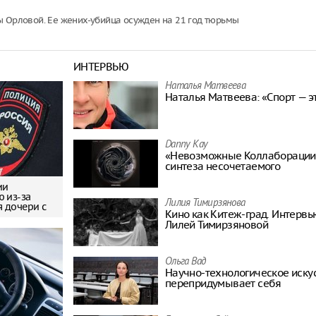
ы Орловой. Ее жених-убийца осужден на 21 год тюрьмы
ИНТЕРВЬЮ
Наталья Матвeева
Наталья Матвeева: «Спорт — э
Danny Kay
«Невозможные Коллаборации»
синтеза несочетаемого
ии
ю из-за
Лилия Тимирзянова
 дочери с
Кино как Китеж-град. Интерв
Лилей Тимирзяновой
Ольга Вад
Научно-технологическое иску
перепридумывает себя