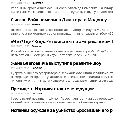
11.01.2010, 13:53
Общество
Реальным сроком заключения обернулась для американца Ричард
шаре сыном. По решению властей за неудачную шутку он должен 
Сьюзан Бойл помирила Джаггера и Мадонну
16.12.2009, 12:30
Музыка
Шотландская домохозяйка, похожая на дворничиху из ЖЭКа, став
выпустила по мотивам своих пятнадцати минут славы альбом «I 
«Что? Где? Когда?» появится на американском 
10.12.2009, 10:29
Финансы
Российская телевизионная интеллектуальная игра «Что? Где? Ког
называться «Шестеро» и идти на телеканале «Эй-би-си».
Жена Благоевича выступит в реалити-шоу
19.05.2009, 23:51
Политика
Супруга бывшего губернатора американского штата Иллинойс, отп
намеревается принять участие в телевизионном реалити-шоу. Го
чиновнику оплатить услуги адвокатов, представляющих его в суде
Президент Израиля стал телеведущим
14.04.2009, 14:54
Политика
Израильский президент Шимон Перес начинает карьеру телеведу
важнейшим политическим и социальным проблемам страны.
Испанец осужден за убийство бросившей его 