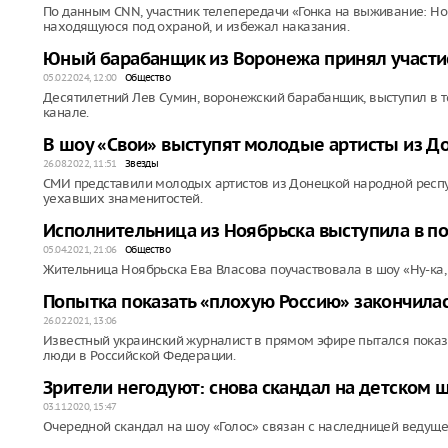
По данным CNN, участник телепередачи «Гонка на выживание: Но
находящуюся под охраной, и избежал наказания.
Юный барабанщик из Воронежа принял участие
05.02.2024, 12:00
Общество
Десятилетний Лев Сумин, воронежский барабанщик, выступил в т
канале.
В шоу «Свои» выступят молодые артисты из Д
26.08.2022, 11:51
Звезды
СМИ представили молодых артистов из Донецкой народной респу
уехавших знаменитостей.
Исполнительница из Ноябрьска выступила в п
05.04.2021, 21:06
Общество
Жительница Ноябрьска Ева Власова поучаствовала в шоу «Ну-ка, 
Попытка показать «плохую Россию» закончила
26.02.2021, 13:06
Известный украинский журналист в прямом эфире пытался показа
люди в Российской Федерации.
Зрители негодуют: снова скандал на детском ш
03.11.2020, 15:47
Очередной скандал на шоу «Голос» связан с наследницей ведуще