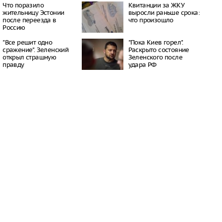
Что поразило
Квитанции за ЖКУ
одит меры по защите
жительницу Эстонии
выросли раньше срока:
к БПЛА в список
после переезда в
что произошло
емонтных работ
Россию
20:48
едний богатырь.
"Все решит одно
"Пока Киев горел".
рал почти 45
сражение". Зеленский
Раскрыто состояние
ублей в день
открыл страшную
Зеленского после
правду
удара РФ
20:42
бъявил о намерении
пецоперацию по
отив России
20:27