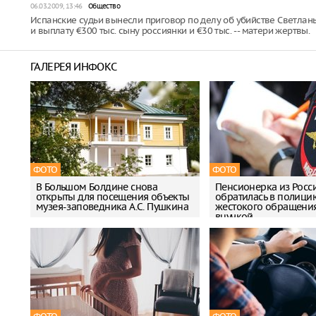
06.03.2009, 13:46
Общество
Испанские судьи вынесли приговор по делу об убийстве Светлан
и выплату €300 тыс. сыну россиянки и €30 тыс. -- матери жертвы.
ГАЛЕРЕЯ ИНФОКС
ФОТО
ФОТО
В Большом Болдине снова
Пенсионерка из Росс
открыты для посещения объекты
обратилась в полици
музея-заповедника А.С. Пушкина
жестокого обращения
внучкой