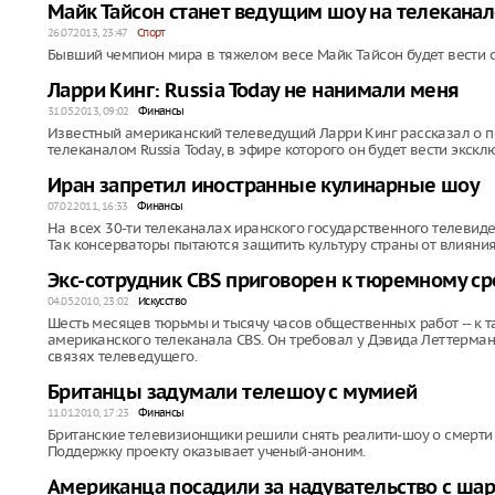
Майк Тайсон станет ведущим шоу на телекана
26.07.2013, 23:47
Спорт
Бывший чемпион мира в тяжелом весе Майк Тайсон будет вести 
Ларри Кинг: Russia Today не нанимали меня
31.05.2013, 09:02
Финансы
Известный американский телеведущий Ларри Кинг рассказал о п
телеканалом Russia Today, в эфире которого он будет вести экск
Иран запретил иностранные кулинарные шоу
07.02.2011, 16:33
Финансы
На всех 30-ти телеканалах иранского государственного телеви
Так консерваторы пытаются защитить культуру страны от влияния
Экс-сотрудник CBS приговорен к тюремному с
04.05.2010, 23:02
Искусство
Шесть месяцев тюрьмы и тысячу часов общественных работ -- к
американского телеканала CBS. Он требовал у Дэвида Леттерма
связях телеведущего.
Британцы задумали телешоу с мумией
11.01.2010, 17:23
Финансы
Британские телевизионщики решили снять реалити-шоу о смерти и
Поддержку проекту оказывает ученый-аноним.
Американца посадили за надувательство с ша