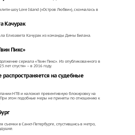
лити-шоу Love Island («Остров Любви»), скончалась в
та Качурак
тала Елизавета Качурак из команды Димы Билана.
Твин Пикс»
должение сериала «Твин Пикс». Из опубликованного в
5 лет спустя» – в 2016 году.
е распространяется на судебные
мпании НТВ и наложил превентивную блокировку на
 При этом подобные меры не приняты по отношению к
.
бург
 съемки в Санкт-Петербурге, спустившись в метро,
одушке.