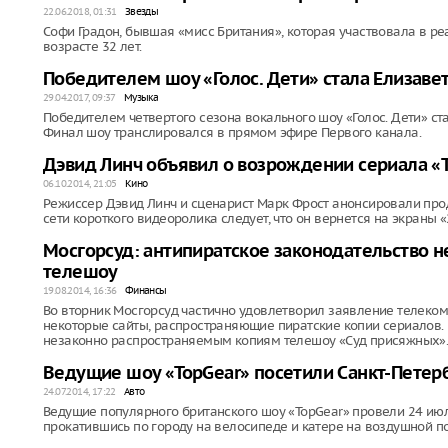
22.06.2018, 01:31
Звезды
Софи Градон, бывшая «мисс Британия», которая участвовала в реа
возрасте 32 лет.
Победителем шоу «Голос. Дети» стала Елизаве
29.04.2017, 09:37
Музыка
Победителем четвертого сезона вокального шоу «Голос. Дети» с
Финал шоу транслировался в прямом эфире Первого канала.
Дэвид Линч объявил о возрождении сериала «
06.10.2014, 21:05
Кино
Режиссер Дэвид Линч и сценарист Марк Фрост анонсировали про
сети короткого видеоролика следует, что он вернется на экраны «2
Мосгорсуд: антипиратское законодательство н
телешоу
19.08.2014, 16:36
Финансы
Во вторник Мосгорсуд частично удовлетворил заявление телеко
некоторые сайты, распространяющие пиратские копии сериалов.
незаконно распространяемым копиям телешоу «Суд присяжных»
Ведущие шоу «TopGear» посетили Санкт-Петер
24.07.2014, 17:22
Авто
Ведущие популярного британского шоу «TopGear» провели 24 июля
прокатившись по городу на велосипеде и катере на воздушной п