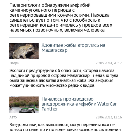
Палеонтологи обнаружили амфибий
каменноугольного периода с
регенерировавшими конечностями. Находка
свидетельствует о том, что способность к
регенерации когда-то имелась у предков всех
наземных позвоночных, включая человека.
Ядовитые жабы вторглись на
Мадагаскар
Звери
29.05.2014, 20:17
Экологи предупредили об опасности, которая нависла
над дикой природой острова Мадагаскар - недавно туда
была занесена ядовитая азиатская жаба. Эта амфибия
может уничтожить множество редких видов.
Началось производство
внедорожника-амфибии WaterCar
Panther
Авто
28.06.2013, 12:16
Внедоржники, как выяснилось, могут передвигаться не
только по суше, но и по воде: такую возможность получил