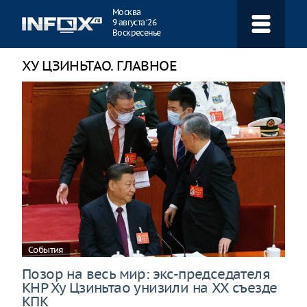
Навигация
Москва
9 августа ‘26
Воскресенье
ХУ ЦЗИНЬТАО. ГЛАВНОЕ
События
Позор на весь мир: экс-председателя
КНР Ху Цзиньтао унизили на XX съезде
КПК