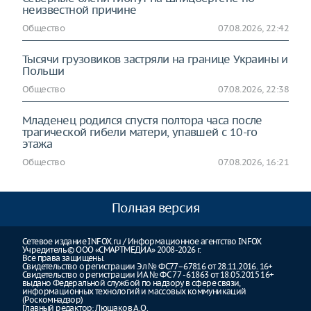
неизвестной причине
Общество
07.08.2026, 22:42
Тысячи грузовиков застряли на границе Украины и
Польши
Общество
07.08.2026, 22:38
Младенец родился спустя полтора часа после
трагической гибели матери, упавшей с 10-го
этажа
Общество
07.08.2026, 16:21
Полная версия
Сетевое издание INFOX.ru / Информационное агентство INFOX
Учредитель © ООО «СМАРТМЕДИА» 2008-2026 г.
Все права защищены.
Свидетельство о регистрации Эл № ФС77–67816 от 28.11.2016. 16+
Свидетельство о регистрации ИА № ФС 77 - 61863 от 18.05.2015 16+
выдано Федеральной службой по надзору в сфере связи,
информационных технологий и массовых коммуникаций
(Роскомнадзор)
Главный редактор: Люшаков А.О.