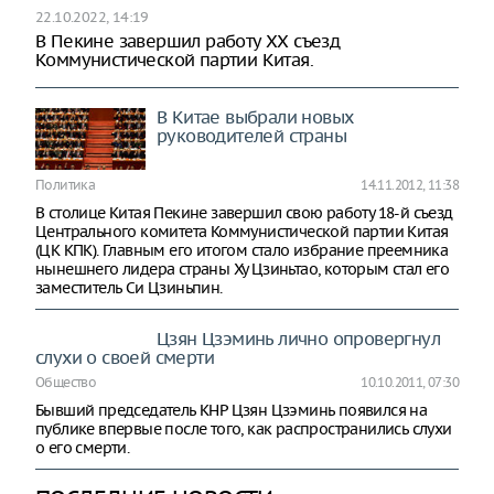
22.10.2022, 14:19
В Пекине завершил работу XX съезд
Коммунистической партии Китая.
В Китае выбрали новых
руководителей страны
Политика
14.11.2012, 11:38
В столице Китая Пекине завершил свою работу 18-й съезд
Центрального комитета Коммунистической партии Китая
(ЦК КПК). Главным его итогом стало избрание преемника
нынешнего лидера страны Ху Цзиньтао, которым стал его
заместитель Си Цзиньпин.
Цзян Цзэминь лично опровергнул
слухи о своей смерти
Общество
10.10.2011, 07:30
Бывший председатель КНР Цзян Цзэминь появился на
публике впервые после того, как распространились слухи
о его смерти.