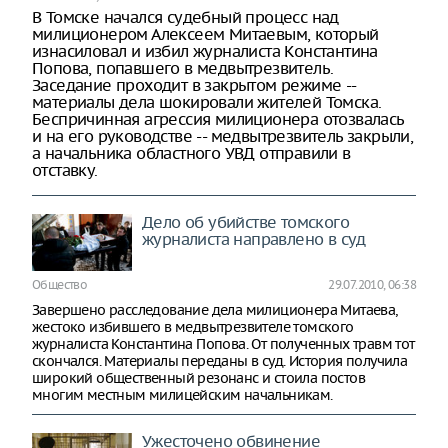
В Томске начался судебный процесс над
милиционером Алексеем Митаевым, который
изнасиловал и избил журналиста Константина
Попова, попавшего в медвытрезвитель.
Заседание проходит в закрытом режиме --
материалы дела шокировали жителей Томска.
Беспричинная агрессия милиционера отозвалась
и на его руководстве -- медвытрезвитель закрыли,
а начальника областного УВД отправили в
отставку.
Дело об убийстве томского
журналиста направлено в суд
Общество
29.07.2010, 06:38
Завершено расследование дела милиционера Митаева,
жестоко избившего в медвытрезвителе томского
журналиста Константина Попова. От полученных травм тот
скончался. Материалы переданы в суд. История получила
широкий общественный резонанс и стоила постов
многим местным милицейским начальникам.
Ужесточено обвинение