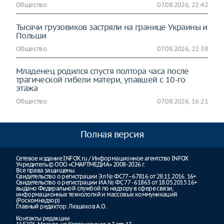
Общество
07.08.2026, 22:42
Тысячи грузовиков застряли на границе Украины и
Польши
Общество
07.08.2026, 22:38
Младенец родился спустя полтора часа после
трагической гибели матери, упавшей с 10-го
этажа
Общество
07.08.2026, 16:21
Полная версия
Сетевое издание INFOX.ru / Информационное агентство INFOX
Учредитель © ООО «СМАРТМЕДИА» 2008-2026 г.
Все права защищены.
Свидетельство о регистрации Эл № ФС77–67816 от 28.11.2016. 16+
Свидетельство о регистрации ИА № ФС 77 - 61863 от 18.05.2015 16+
выдано Федеральной службой по надзору в сфере связи,
информационных технологий и массовых коммуникаций
(Роскомнадзор)
Главный редактор: Люшаков А.О.
Контакты редакции