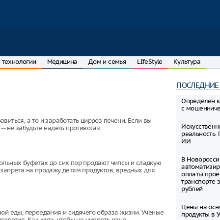
 технологии
Медицина
Дом и семья
LIfeStyle
Культура
ПОСЛЕДНИЕ
Определен к
с мошеннич
виться, а то и заработать цирроз печени. Если вы
Искусственн
- не забудьте надеть противогаз.
реальность.
ИИ
В Новоросси
ольных буфетах до сих пор продают чипсы и сладкую
автоматизир
 запрета на продажу детям продуктов, вредных для
оплаты прое
транспорте 
рублей
Цены на осн
ной еды, переедания и сидячего образа жизни. Ученые
продукты в 
олетия. Как жить, чтобы не умереть рано,