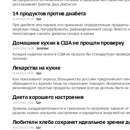
рассказывает Доктор Дюк Джонсон.
14 продуктов против диабета
22.09.2010, 11:49
Еда
При диабете или первых его признаках определенные продукты 
жареную пищу, полуфабрикаты, рафинированный сахар. Вместо ни
помогающие снизить уровень сахара в крови.
Домашние кухни в США не прошли проверку
16.09.2010, 18:08
Здоровье
Каждая седьмая кухня в США не прошла бы стандартную проверк
питания.
Лекарства на кухне
05.08.2010, 19:00
Еда
Как показывают опросы, большинство россиян предпочитают ле
обращаются к врачам лишь по серьезным поводам. Американские
рекомендуют простые продукты, которые всегда должны быть на 
Диета хорошего настроения
11.07.2010, 17:10
Еда
Уровень раздражительности и тревожности напрямую зависит от
рацион, можно улучшить настроение и зарядиться энергией на не
Любители хлеба сохранят идеальное зрение д
06.07.2010, 17:40
Еда