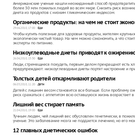
Американские ученые нашли неожиданный способ предотвратить 
более 30 млн пожилых людей во всем мире. Снизить риск возни
диета из продуктов с низким гликемическим индексом.
Органические продукты: на чем не стоит экон
29.06.2010, 17:00
Еда
Чтобы купить полезные для здоровья продукты, жителям крупны
экологически чистый товар. На чем можно сэкономить, а что стои
эксперты по питанию.
Низкоуглеводные диеты приводят к ожирени
26.06.2010, 15:50
Еда
Люди, стремящиеся похудеть, первым делом прекращают есть хле
предупреждают: низкоуглеводные диеты портят настроение и при
Толстых детей откармливают родители
06.05.2010, 11:20
Дети
Детей с лишним весом становится все больше. Если проблему ож
риск сражаться с аппетитом всю оставшуюся жизнь возрастает в 
Лишний вес стирает память
21.04.2010, 19:00
Еда
Тучным людям, чей лишний вес обусловлен генетически, в пожило
ученые. Это заболевание мозга не поддается лечению, но его м
12 главных диетических ошибок