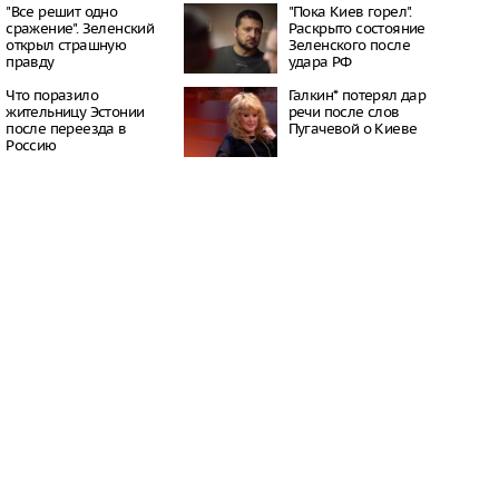
21:10
"Все решит одно
"Пока Киев горел".
сражение". Зеленский
Раскрыто состояние
-устройства для
открыл страшную
Зеленского после
пьютера
правду
удара РФ
21:07
Что поразило
Галкин* потерял дар
жительницу Эстонии
речи после слов
после переезда в
Пугачевой о Киеве
Россию