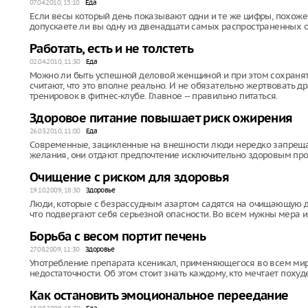
07.04.2010, 15:10
Еда
Если весы который день показывают одни и те же цифры, похоже,
допускаете ли вы одну из двенадцати самых распространенных 
Работать, есть и не толстеть
02.04.2010, 11:30
Еда
Можно ли быть успешной деловой женщиной и при этом сохранят
считают, что это вполне реально. И не обязательно жертвовать 
тренировок в фитнес-клубе. Главное -- правильно питаться.
Здоровое питание повышает риск ожирения
26.03.2010, 11:00
Еда
Современные, зацикленные на внешности люди нередко запрещают
желания, они отдают предпочтение исключительно здоровым прод
Очищение с риском для здоровья
19.10.2009, 18:30
Здоровье
Люди, которые с безрассудным азартом садятся на очищающую ди
что подвергают себя серьезной опасности. Во всем нужны мера 
Борьба с весом портит печень
27.08.2009, 11:30
Здоровье
Употребление препарата ксеникал, применяющегося во всем мир
недостаточности. Об этом стоит знать каждому, кто мечтает похуде
Как остановить эмоциональное переедание