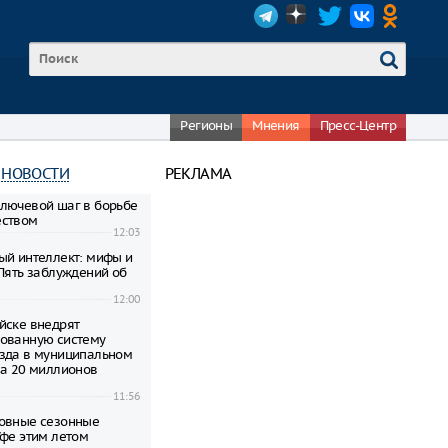
Регионы
Мнения
Пресс-Центр
 НОВОСТИ
РЕКЛАМА
лючевой шаг в борьбе
еством
12:03
ый интеллект: мифы и
 Пять заблуждений об
12:00
йске внедрят
ованную систему
зда в муниципальном
за 20 миллионов
11:56
овные сезонные
Уфе этим летом