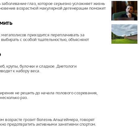
заболевание глаз, которое серьезно усложняет жизнь
кновения возрастной макулярной дегенерации поможет
Опасные USB
вашего ком
омить
х мегаполисов приходится переплачивать за
т выбирать с особой тщательностью, объясняют
ю
б, крупы, булочки и сладкое. Диетологи
водят к набору веса.
ирения не решить до начала полового созревания,
несколько раз.
м возрасте грозит болезнь Альцгеймера, говорят
ожно предотвратить активными занятиями спортом.