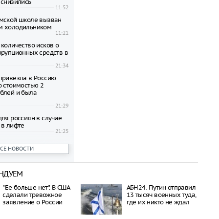
 снизились
11:52
мской школе вызван
м холодильником
11:21
 количество исков о
ррупционных средств в
21:34
привезла в Россию
о стоимостью 2
блей и была
21:29
для россиян в случае
 в лифте
21:25
дерас поделился
ВСЕ НОВОСТИ
воем инфаркте
21:17
тны подробности о
НДУЕМ
м выживании пилотов
оссии
"Ее больше нет". В США
АБН24: Путин отправил
21:14
сделали тревожное
13 тысяч военных туда,
ы, покинувшей мужа
заявление о России
где их никто не ждал
ика, найдено в