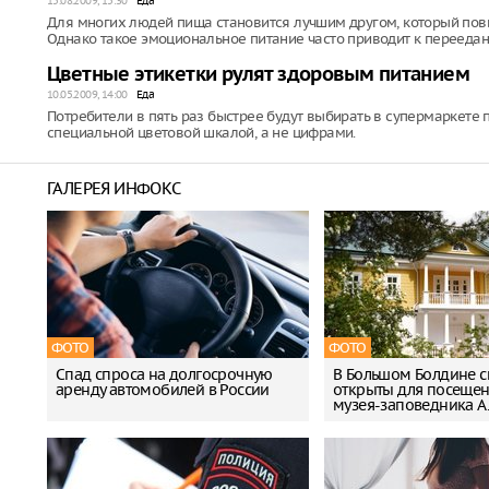
15.08.2009, 15:30
Еда
Для многих людей пища становится лучшим другом, который повыш
Однако такое эмоциональное питание часто приводит к переедан
Цветные этикетки рулят здоровым питанием
10.05.2009, 14:00
Еда
Потребители в пять раз быстрее будут выбирать в супермаркете 
специальной цветовой шкалой, а не цифрами.
ГАЛЕРЕЯ ИНФОКС
ФОТО
ФОТО
Спад спроса на долгосрочную
В Большом Болдине с
аренду автомобилей в России
открыты для посещен
музея-заповедника А