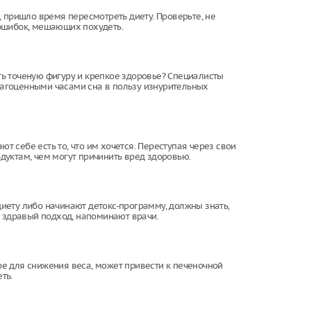
 пришло время пересмотреть диету. Проверьте, не
ошибок, мешающих похудеть.
ь точеную фигуру и крепкое здоровье? Специалисты
драгоценными часами сна в пользу изнурительных
 себе есть то, что им хочется. Переступая через свои
уктам, чем могут причинить вред здоровью.
ету либо начинают детокс-программу, должны знать,
и здравый подход, напоминают врачи.
е для снижения веса, может привести к печеночной
ть.