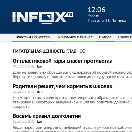
12
:
06
Москва
7 августа ‘26, Пятница
Власть и Общество
Экономика и бизнес
В мире
Наука и
ГЛАВНОЕ
ПИТАТЕЛЬНАЯ ЦЕННОСТЬ.
От пластиковой тары спасет противогаз
03.11.2010, 12:06
Еда
Если неправильно обращаться с одноразовой посудой, можно отра
бережете природу и сжигаете пластиковую посуду после пикника -
Родители решат, чем кормить в школах
26.10.2010, 11:17
Дети
Несмотря на активную пропаганду здорового образа жизни, в шк
газировку. В некоторых американских штатах родители добились
здоровья.
Восемь правил долголетия
12.10.2010, 13:30
Еда
Люди перестали умирать от инфекций и стали умирать от фабрич
заговорили об оптимальном питании и здоровье как гарантии долг