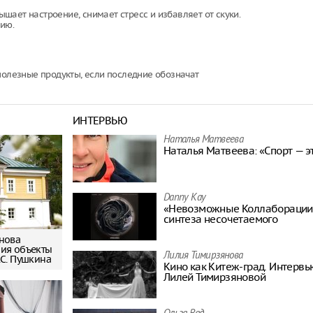
ает настроение, снимает стресс и избавляет от скуки.
ию.
полезные продукты, если последние обозначат
ИНТЕРВЬЮ
Наталья Матвeева
Наталья Матвeева: «Спорт — э
Danny Kay
«Невозможные Коллаборации»
синтеза несочетаемого
нова
ия объекты
Лилия Тимирзянова
.С. Пушкина
Кино как Китеж-град. Интерв
Лилей Тимирзяновой