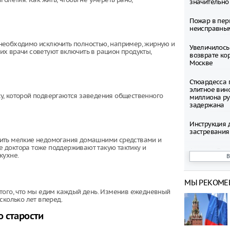
значительно
Пожар в пер
неисправны
необходимо исключить полностью, например, жирную и
Увеличилось
х врачи советуют включить в рацион продукты,
возврате ко
Москве
Стюардесса 
элитное вин
у, которой подвергаются заведения общественного
миллиона ру
задержана
Инструкция 
застревания
чить мелкие недомогания домашними средствами и
 доктора тоже поддерживают такую тактику и
Антонио Бан
кухне.
мнением о с
Стали извес
МЫ РЕКОМЕ
двухдневно
 того, что мы едим каждый день. Изменив ежедневный
на сопке в Р
сколько лет вперед.
Тело женщин
о старости
ради любовн
чемодане