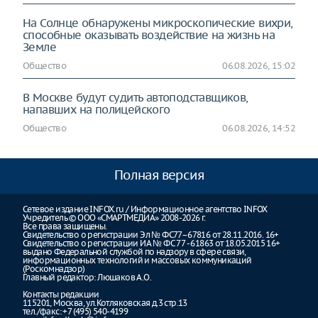
На Солнце обнаружены микроскопические вихри,
способные оказывать воздействие на жизнь на
Земле
Общество
06.08.2026, 15:02
В Москве будут судить автоподставщиков,
напавших на полицейского
Общество
06.08.2026, 14:52
Полная версия
Сетевое издание INFOX.ru / Информационное агентство INFOX
Учредитель © ООО «СМАРТМЕДИА» 2008-2026 г.
Все права защищены.
Свидетельство о регистрации Эл № ФС77–67816 от 28.11.2016. 16+
Свидетельство о регистрации ИА № ФС 77 - 61863 от 18.05.2015 16+
выдано Федеральной службой по надзору в сфере связи,
информационных технологий и массовых коммуникаций
(Роскомнадзор)
Главный редактор: Люшаков А.О.
Контакты редакции
115201, Москва, ул.Котляковская д.3 стр.13
тел./факс: +7 (495) 540-4199