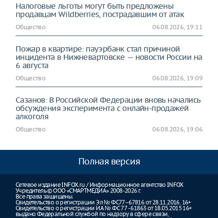
Налоговые льготы могут быть предложены
продавцам Wildberries, пострадавшим от атак
Общество
06.08.2026, 19:11
Пожар в квартире: пауэрбанк стал причиной
инцидента в Нижневартовске — новости России на
6 августа
Общество
06.08.2026, 19:09
Сазанов: В Российской Федерации вновь начались
обсуждения эксперимента с онлайн-продажей
алкоголя
Общество
06.08.2026, 19:06
Полная версия
Сетевое издание INFOX.ru / Информационное агентство INFOX
Учредитель © ООО «СМАРТМЕДИА» 2008-2026 г.
Все права защищены.
Свидетельство о регистрации Эл № ФС77–67816 от 28.11.2016. 16+
Свидетельство о регистрации ИА № ФС 77 - 61863 от 18.05.2015 16+
выдано Федеральной службой по надзору в сфере связи,