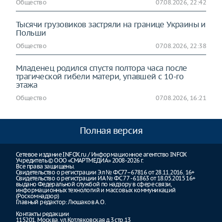
Общество
07.08.2026, 22:42
Тысячи грузовиков застряли на границе Украины и
Польши
Общество
07.08.2026, 22:38
Младенец родился спустя полтора часа после
трагической гибели матери, упавшей с 10-го
этажа
Общество
07.08.2026, 16:21
Полная версия
Сетевое издание INFOX.ru / Информационное агентство INFOX
Учредитель © ООО «СМАРТМЕДИА» 2008-2026 г.
Все права защищены.
Свидетельство о регистрации Эл № ФС77–67816 от 28.11.2016. 16+
Свидетельство о регистрации ИА № ФС 77 - 61863 от 18.05.2015 16+
выдано Федеральной службой по надзору в сфере связи,
информационных технологий и массовых коммуникаций
(Роскомнадзор)
Главный редактор: Люшаков А.О.
Контакты редакции
115201, Москва, ул.Котляковская д.3 стр.13