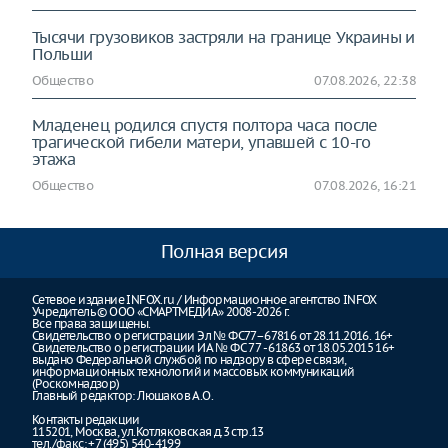
Тысячи грузовиков застряли на границе Украины и
Польши
Общество
07.08.2026, 22:38
Младенец родился спустя полтора часа после
трагической гибели матери, упавшей с 10-го
этажа
Общество
07.08.2026, 16:21
Полная версия
Сетевое издание INFOX.ru / Информационное агентство INFOX
Учредитель © ООО «СМАРТМЕДИА» 2008-2026 г.
Все права защищены.
Свидетельство о регистрации Эл № ФС77–67816 от 28.11.2016. 16+
Свидетельство о регистрации ИА № ФС 77 - 61863 от 18.05.2015 16+
выдано Федеральной службой по надзору в сфере связи,
информационных технологий и массовых коммуникаций
(Роскомнадзор)
Главный редактор: Люшаков А.О.
Контакты редакции
115201, Москва, ул.Котляковская д.3 стр.13
тел./факс: +7 (495) 540-4199