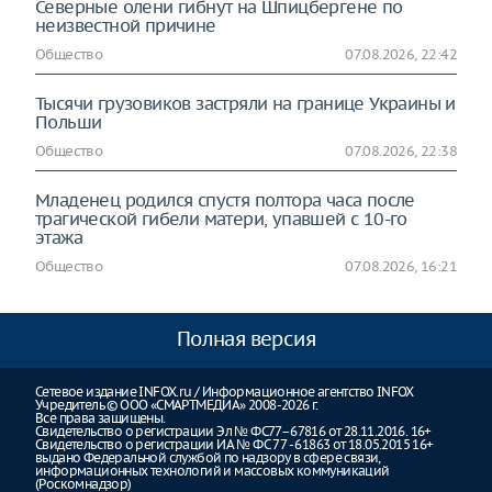
Северные олени гибнут на Шпицбергене по
неизвестной причине
Общество
07.08.2026, 22:42
Тысячи грузовиков застряли на границе Украины и
Польши
Общество
07.08.2026, 22:38
Младенец родился спустя полтора часа после
трагической гибели матери, упавшей с 10-го
этажа
Общество
07.08.2026, 16:21
Полная версия
Сетевое издание INFOX.ru / Информационное агентство INFOX
Учредитель © ООО «СМАРТМЕДИА» 2008-2026 г.
Все права защищены.
Свидетельство о регистрации Эл № ФС77–67816 от 28.11.2016. 16+
Свидетельство о регистрации ИА № ФС 77 - 61863 от 18.05.2015 16+
выдано Федеральной службой по надзору в сфере связи,
информационных технологий и массовых коммуникаций
(Роскомнадзор)