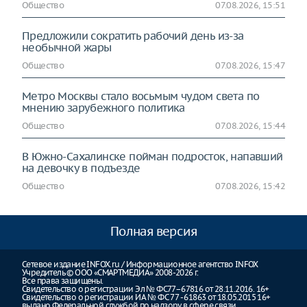
Общество
07.08.2026, 15:51
Предложили сократить рабочий день из-за
необычной жары
Общество
07.08.2026, 15:47
Метро Москвы стало восьмым чудом света по
мнению зарубежного политика
Общество
07.08.2026, 15:44
В Южно-Сахалинске пойман подросток, напавший
на девочку в подъезде
Общество
07.08.2026, 15:42
Полная версия
Сетевое издание INFOX.ru / Информационное агентство INFOX
Учредитель © ООО «СМАРТМЕДИА» 2008-2026 г.
Все права защищены.
Свидетельство о регистрации Эл № ФС77–67816 от 28.11.2016. 16+
Свидетельство о регистрации ИА № ФС 77 - 61863 от 18.05.2015 16+
выдано Федеральной службой по надзору в сфере связи,