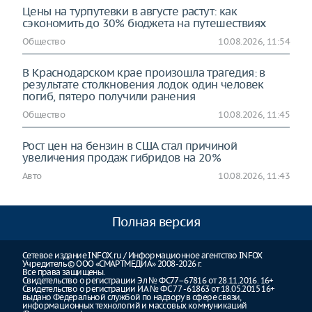
Цены на турпутевки в августе растут: как
сэкономить до 30% бюджета на путешествиях
Общество
10.08.2026, 11:54
В Краснодарском крае произошла трагедия: в
результате столкновения лодок один человек
погиб, пятеро получили ранения
Общество
10.08.2026, 11:45
Рост цен на бензин в США стал причиной
увеличения продаж гибридов на 20%
Авто
10.08.2026, 11:43
Полная версия
Сетевое издание INFOX.ru / Информационное агентство INFOX
Учредитель © ООО «СМАРТМЕДИА» 2008-2026 г.
Все права защищены.
Свидетельство о регистрации Эл № ФС77–67816 от 28.11.2016. 16+
Свидетельство о регистрации ИА № ФС 77 - 61863 от 18.05.2015 16+
выдано Федеральной службой по надзору в сфере связи,
информационных технологий и массовых коммуникаций