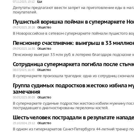
07.11.2025, 15:12
Еда
Депутаты предлагают ввести запрет на приготовление еды в мага
покупателей.
Пушистый воришка пойман в супермаркете Но
09.09.2025, 20:28
Общество
В Новороссийске в сетевом супермаркете поймали пушистого вор
Пенсионер счастливчик: выигрыш в 33 миллион
09.09.2025, 16:50
Общество
Пенсионер выиграл 33 млн руб. в лотерею благодаря подсказке 
Сотрудница супермаркета погибла после стычк
08.07.2025, 16:45
Общество
В супермаркете произошла трагедия: одна из сотрудниц скончала
Группа судимых подростков жестоко избила м
замечания
30.05.2025, 00:03
Общество
В супермаркете судимые подростки жестоко избили мужчину после
пострадавшего диагностированы переломы костей.
Шесть человек пострадали в результате напад
25.10.2024, 23:12
Общество
В одном из гипермаркетов Санкт-Петербурга 44-летний тренер п