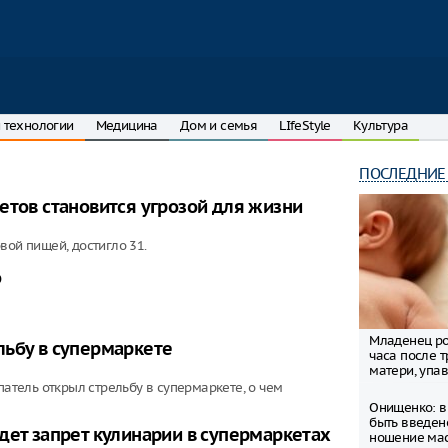
 технологии
Медицина
Дом и семья
LIfeStyle
Культура
ПОСЛЕДНИЕ
етов становится угрозой для жизни
вой пищей, достигло 31.
о
Младенец ро
льбу в супермаркете
часа после 
матери, упав
патель открыл стрельбу в супермаркете, о чем
Онищенко: в
быть введен
дет запрет кулинарии в супермаркетах
ношение ма