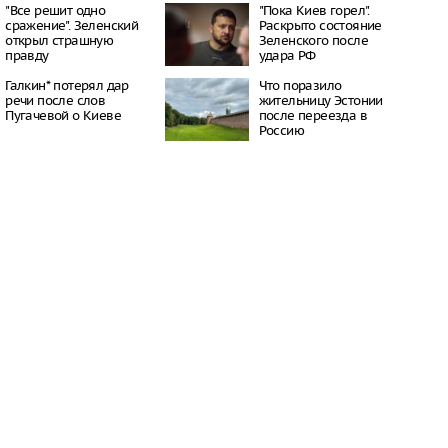
 честь премьеры
"Все решит одно
"Пока Киев горел".
ма о Человеке-пауке
сражение". Зеленский
Раскрыто состояние
оссии
открыл страшную
Зеленского после
15:51
правду
удара РФ
сократить рабочий
Галкин* потерял дар
Что поразило
необычной жары
речи после слов
жительницу Эстонии
15:47
Пугачевой о Киеве
после переезда в
ы стало восьмым
Россию
 по мнению
 политика
15:44
алинске пойман
напавший на девочку в
15:42