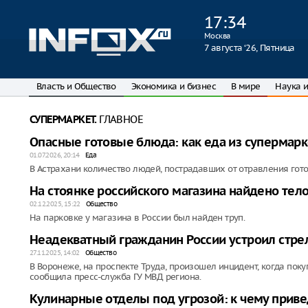
17
:
34
Москва
7 августа ‘26, Пятница
Власть и Общество
Экономика и бизнес
В мире
Наука и
ГЛАВНОЕ
СУПЕРМАРКЕТ.
Опасные готовые блюда: как еда из супермарк
01.07.2026, 20:14
Еда
В Астрахани количество людей, пострадавших от отравления гото
На стоянке российского магазина найдено тел
02.12.2025, 15:22
Общество
На парковке у магазина в России был найден труп.
Неадекватный гражданин России устроил стре
27.11.2025, 14:02
Общество
В Воронеже, на проспекте Труда, произошел инцидент, когда поку
сообщила пресс-служба ГУ МВД региона.
Кулинарные отделы под угрозой: к чему приве