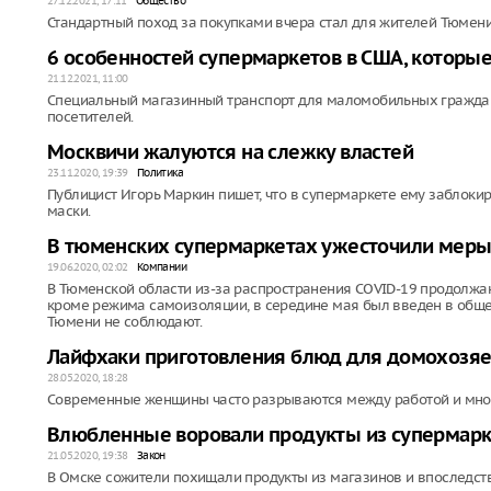
27.12.2021, 17:11
Общество
Стандартный поход за покупками вчера стал для жителей Тюме
6 особенностей супермаркетов в США, которые
21.12.2021, 11:00
Специальный магазинный транспорт для маломобильных граждан,
посетителей.
Москвичи жалуются на слежку властей
23.11.2020, 19:39
Политика
Публицист Игорь Маркин пишет, что в супермаркете ему заблоки
маски.
В тюменских супермаркетах ужесточили меры
19.06.2020, 02:02
Компании
В Тюменской области из-за распространения COVID-19 продолжаю
кроме режима самоизоляции, в середине мая был введен в общ
Тюмени не соблюдают.
Лайфхаки приготовления блюд для домохозяе
28.05.2020, 18:28
Современные женщины часто разрываются между работой и множ
Влюбленные воровали продукты из супермарке
21.05.2020, 19:38
Закон
В Омске сожители похищали продукты из магазинов и впоследст