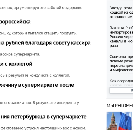
зинах, аргументируя это заботой о здоровье
Звезда реал
кошкой из о
отвращение 
вороссийска
"Автостат": 
импортиров
ишку, который пытался стащить продукты.
Россию чере
каналы в ию
а рублей благодаря совету кассира
раза
кассира супермаркета.
Социолог пр
почему режи
и с коллегой
пересматрив
и мифологи
сь в результате конфликта с коллегой.
Как огородн
ужчину в супермаркете после
кротов: сов
Бывшего рук
Books Прото
 его замечания. В результате инцидента у
МЫ РЕКОМЕ
условному с
ения петербуржца в супермаркете
Юрист поясн
средства в с
продавца
о фехтованию устроил настоящий хаос с ножом.