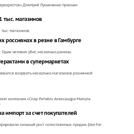
ерекресток» Дмитрий Лукьяненко признан
1 тыс. магазинов
 тыс. магазинов.
х россиянах в резне в Гамбурге
 Один человек убит, несколько ранены.
терактами в супермаркетах
ревался взорвать несколько магазинов розничной
вляет компания «Спар Ритэйл» Александра Мамута.
.
а импорт за счет покупателей
трировали сильный рост сопоставимых продаж (like-for-