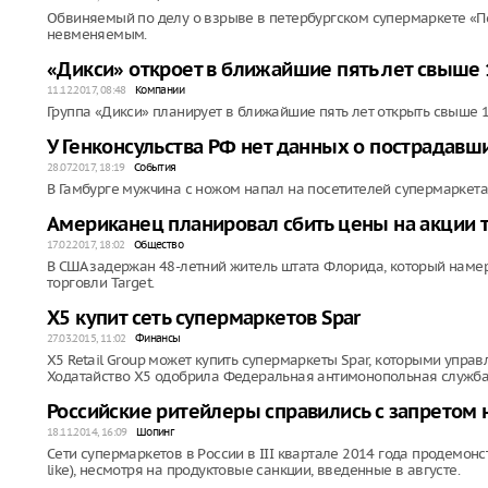
Обвиняемый по делу о взрыве в петербургском супермаркете «П
невменяемым.
«Дикси» откроет в ближайшие пять лет свыше 
11.12.2017, 08:48
Компании
Группа «Дикси» планирует в ближайшие пять лет открыть свыше 1
У Генконсульства РФ нет данных о пострадавши
28.07.2017, 18:19
События
В Гамбурге мужчина с ножом напал на посетителей супермаркета.
Американец планировал сбить цены на акции 
17.02.2017, 18:02
Общество
В США задержан 48-летний житель штата Флорида, который наме
торговли Target.
Х5 купит сеть супермаркетов Spar
27.03.2015, 11:02
Финансы
Х5 Retail Group может купить супермаркеты Spar, которыми упра
Ходатайство Х5 одобрила Федеральная антимонопольная служба
Российские ритейлеры справились с запретом н
18.11.2014, 16:09
Шопинг
Сети супермаркетов в России в III квартале 2014 года продемонс
like), несмотря на продуктовые санкции, введенные в августе.