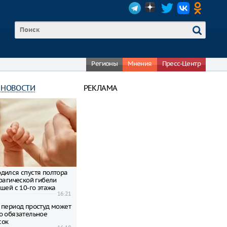
Регионы
Мнения
Пресс-Центр
 НОВОСТИ
РЕКЛАМА
дился спустя полтора
трагической гибели
шей с 10-го этажа
16:21
 период простуд может
о обязательное
сок