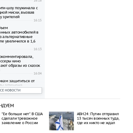
16:18
ити-шоу поужинала с
дной миски, вызвав
у зрителей
16:15
объем
анных автомобилей в
з альтернативные
ле увеличился в 1,6
16:13
окомментировала,
ссеры кино
ают образы из сказок
и
16:04
икам защититься от
еты агронома
16:01
ВСЕ НОВОСТИ
оводителя Popcorn
попова приговорили к
НДУЕМ
року в четыре года
15:57
"Ее больше нет". В США
АБН24: Путин отправил
ил, кому достанутся
сделали тревожное
13 тысяч военных туда,
лучае банкротства
заявление о России
где их никто не ждал
15:56