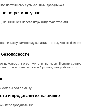
ни по-настоящему музыкальным праздником.
 не встретишь у нас
 ценники без налога и три вида туалетов для
ровали кассу самообслуживания, потому что он был без
 безопасности
т действовать ограничительные меры. В связи с этим,
ественных местах масочный режим, который жители
к
еством дел по дому.
та и продавали их на рынке
вии перепродавали их.