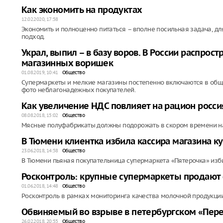
Как экономить на продуктах
12.02.2020, 17:58
Экономить и полноценно питаться – вполне посильная задача, д
подход.
Украл, выпил – в базу воров. В России распрос
магазинных воришек
01.08.2019, 10:41
Общество
Супермаркеты и мелкие магазины постепенно включаются в обще
фото неблагонадежных покупателей.
Как увеличение НДС повлияет на рацион росси
08.08.2018, 15:02
Общество
Мясные полуфабрикаты должны подорожать в скором времени н
В Тюмени клиентка избила кассира магазина к
23.06.2018, 14:58
Общество
В Тюмени пьяная покупательница супермаркета «Пятерочка» изб
Росконтроль: крупные супермаркеты продаю
01.06.2018, 14:48
Общество
Росконтроль в рамках мониторинга качества молочной продукци
Обвиняемый во взрыве в петербургском «Пер
26.02.2018, 20:55
Общество