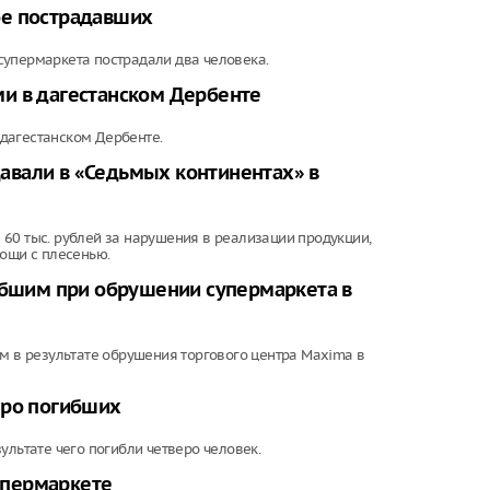
ое пострадавших
супермаркета пострадали два человека.
и в дагестанском Дербенте
дагестанском Дербенте.
авали в «Седьмых континентах» в
60 тыс. рублей за нарушения в реализации продукции,
вощи с плесенью.
гибшим при обрушении супермаркета в
им в результате обрушения торгового центра Maxima в
еро погибших
ультате чего погибли четверо человек.
супермаркете