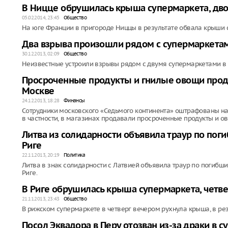
В Ницце обрушилась крыша супермаркета, дв
05.02.2014, 23:45
Общество
На юге Франции в пригороде Ниццы в результате обвала крыши 
Два взрыва произошли рядом с супермаркетам
30.12.2013, 02:09
Общество
Неизвестные устроили взрывы рядом с двумя супермаркетами в 
Просроченные продукты и гнилые овощи прод
Москве
24.12.2013, 18:28
Финансы
Сотрудники московского «Седьмого континента» оштрафованы на 
в частности, в магазинах продавали просроченные продукты и о
Литва из солидарности объявила траур по по
Риге
22.11.2013, 20:19
Политика
Литва в знак солидарности с Латвией объявила траур по погибш
Риге.
В Риге обрушилась крыша супермаркета, четв
21.11.2013, 23:43
Общество
В рижском супермаркете в четверг вечером рухнула крыша, в рез
Посол Эквадора в Перу отозван из-за драки в 