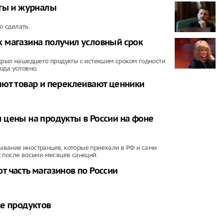
Вечеринка в
еты и журналы
нового филь
пройдет в Р
о сделать.
Предложили 
 магазина получил условный срок
день из-за 
акрыл нашедшего продукты с истекшим сроком годности
Метро Москв
ода условно.
чудом света
зарубежного
яют товар и переклеивают ценники
В Южно-Сах
подросток, 
подъезде
 цены на продукты в России на фоне
вания иностранцев, которые приехали в РФ и сами
 после восьми месяцев санкций.
 часть магазинов по России
ке продуктов