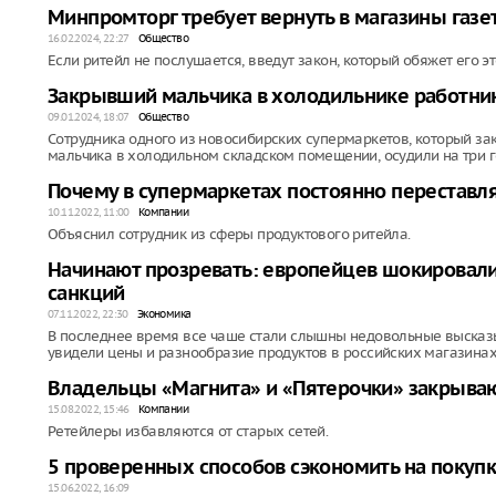
Минпромторг требует вернуть в магазины газ
16.02.2024, 22:27
Общество
Если ритейл не послушается, введут закон, который обяжет его эт
Закрывший мальчика в холодильнике работник
09.01.2024, 18:07
Общество
Сотрудника одного из новосибирских супермаркетов, который з
мальчика в холодильном складском помещении, осудили на три г
Почему в супермаркетах постоянно переставл
10.11.2022, 11:00
Компании
Объяснил сотрудник из сферы продуктового ритейла.
Начинают прозревать: европейцев шокировали
санкций
07.11.2022, 22:30
Экономика
В последнее время все чаше стали слышны недовольные высказы
увидели цены и разнообразие продуктов в российских магазинах
Владельцы «Магнита» и «Пятерочки» закрывают
15.08.2022, 15:46
Компании
Ретейлеры избавляются от старых сетей.
5 проверенных способов сэкономить на покуп
15.06.2022, 16:09