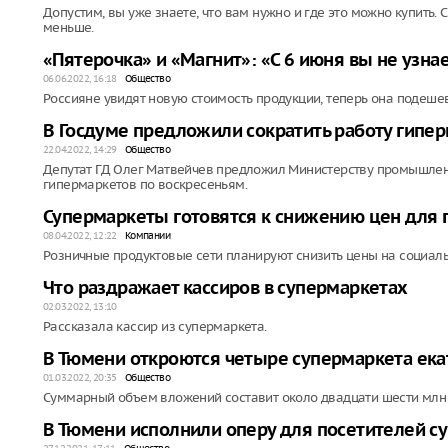
Допустим, вы уже знаете, что вам нужно и где это можно купить.
меньше.
«Пятерочка» и «Магнит»: «С 6 июня вы не узна
06.06.2022, 16:18
Общество
Россияне увидят новую стоимость продукции, теперь она подешев
В Госдуме предложили сократить работу гипе
22.04.2022, 14:29
Общество
Депутат ГД Олег Матвейчев предложил Министерству промышлен
гипермаркетов по воскресеньям.
Супермаркеты готовятся к снижению цен для 
08.04.2022, 12:22
Компании
Розничные продуктовые сети планируют снизить цены на социаль
Что раздражает кассиров в супермаркетах
02.03.2022, 13:10
Рассказала кассир из супермаркета.
В Тюмени откроются четыре супермаркета ека
01.03.2022, 20:35
Общество
Суммарный объем вложений составит около двадцати шести млн 
В Тюмени исполнили оперу для посетителей с