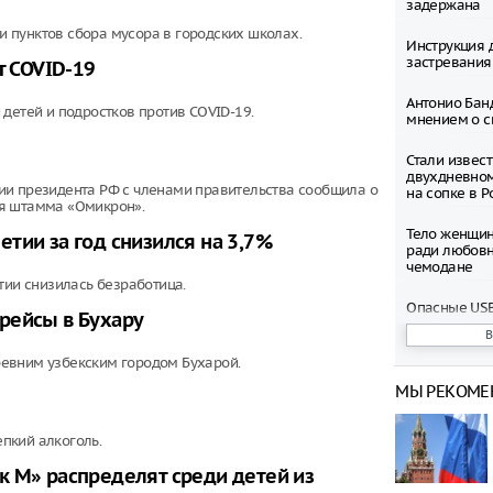
задержана
 пунктов сбора мусора в городских школах.
Инструкция 
застревания
т COVID-19
Антонио Бан
детей и подростков против COVID-19.
мнением о с
Стали извес
двухдневно
ии президента РФ с членами правительства сообщила о
на сопке в Р
ия штамма «Омикрон».
Тело женщин
тии за год снизился на 3,7%
ради любовн
чемодане
тии снизилась безработица.
Опасные USB
рейсы в Бухару
вашего ком
евним узбекским городом Бухарой.
Мужчина про
падения из л
МЫ РЕКОМЕ
Жителей Мос
просят избег
пкий алкоголь.
определённ
время непо
к М» распределят среди детей из