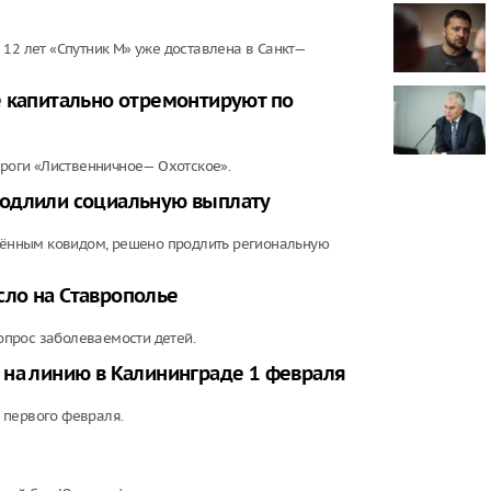
Минтранс вв
дорог от ата
12 лет «Спутник М» уже доставлена в Санкт—
дорожных р
Фильм "Посл
е капитально отремонтируют по
Колобок" соб
миллионов р
премьеры
ороги «Лиственничное— Охотское».
Зеленский о
запустить с
родлили социальную выплату
санкциям пр
ённым ковидом, решено продлить региональную
ло на Ставрополье
прос заболеваемости детей.
 на линию в Калининграде 1 февраля
 первого февраля.