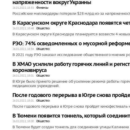
напряженности вокруг Украины
26.01.2022, 18:53
Финансы
Российские миллиардеры потеряли $28 млрд из-за напряженност
В Карасунском округе Краснодара появятся ч
26.01.2022, 18:48
Общество
В Карасунском округе Краснодара планируется возвести 4 новых
РЭО: 74% осведомленных о мусорной реформе
26.01.2022, 18:34
Общество
В 2021 году РЭО заказал исследование общественного мнения р
В ХМАО усилили работу горячих линий и регис
коронавируса
26.01.2022, 18:01
Общество
В Югре было принято решение об усилении режима работы горячи
медицинских учреждений.
После годового перерыва в Югре снова пройде
26.01.2022, 18:01
Общество
После годового перерыва в Югре снова пройдет кинофестиваль «
В Тюмени появится тоннель, который соединит
26.01.2022, 18:00
Общество
В Тюмени будет создан тоннель для соединения улицы Калинина