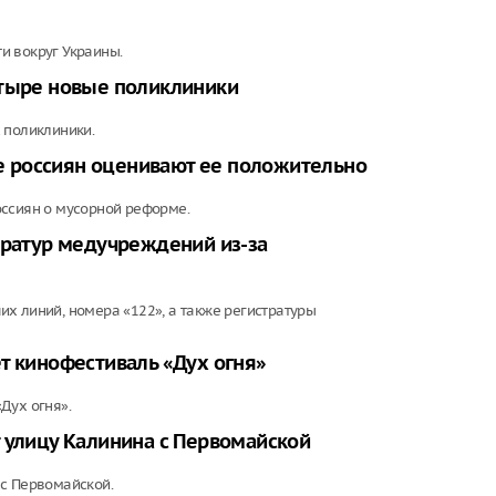
и вокруг Украины.
етыре новые поликлиники
 поликлиники.
 россиян оценивают ее положительно
оссиян о мусорной реформе.
тратур медучреждений из-за
х линий, номера «122», а также регистратуры
т кинофестиваль «Дух огня»
Дух огня».
 улицу Калинина с Первомайской
 с Первомайской.