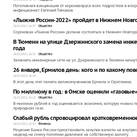
Поголовная вакцинация от коронавируса всех подростков в возрас
инфекционист Евгений Тимаков.
«Лыжня России-2022» пройдет в Нижнем Новг
26.01.2022, 16:37
Общество
Сороковая «Лыжня России» должна состояться в Нижнем Новгоро
В Тюмени на улице Дзержинского замена инже
года
26.01.2022, 16:31
Общество
Заменять инженерные сети на ул. Дзержинского в Тюмени начнут
26 января, Ермилов день: кого и по какому по
26.01.2022, 16:19
В этот день чтят память великомучеников Ермила и Стратоника.
По миллиону в год: в Омске оценили «газовые
26.01.2022, 16:15
Общество
В миллион рублей в год оценивается экономия, которую можно п
природном газе.
Слабый рубль спровоцировал кратковременное
26.01.2022, 15:52
Финансы
Решение Банка России приостановить закупки валюты на внутре
надежд на смену политики давления на собственную валюту.