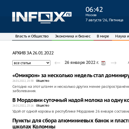
06
:
42
Москва
7 августа ‘26, Пятница
Власть и Общество
Экономика и бизнес
В мире
Наука и
АРХИВ ЗА 26.01.2022
26 января 2022 г.
«Омикрон» за несколько недель стал домини
26.01.2022, 23:58
Общество
Сегодня на этот штамм и несколько других менее распространё
заболевания.
В Мордовии суточный надой молока на одну ко
26.01.2022, 23:16
Общество
Удой от одной коровы в республике Мордовия 26 января составил
Пункты для сбора алюминиевых банок и пласт
школах Коломны