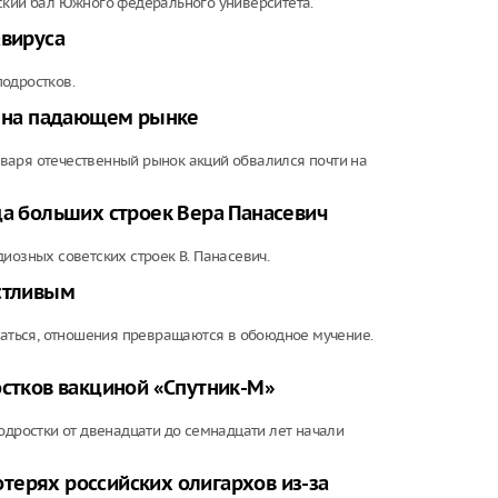
ский бал Южного федерального университета.
авируса
одростков.
ь на падающем рынке
варя отечественный рынок акций обвалился почти на
ца больших строек Вера Панасевич
иозных советских строек В. Панасевич.
астливым
знаться, отношения превращаются в обоюдное мучение.
остков вакциной «Спутник-М»
одростки от двенадцати до семнадцати лет начали
терях российских олигархов из-за