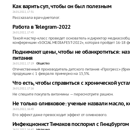
Как варить суп, чтобы он был полезным
26.01.2022, 17:51
Рассказала врач-диетолог.
Работа в Telegram-2022
26.01.2022, 17:45
Такой мастер-класс проведет основатель и директор медиасооб
конференции «SOCIAL MEDIA FEST-2022», которая пройдет 16-18 ф
Поднимают цены, чтобы не обанкротиться: на
питания
26.01.2022, 17:19
Общество
Отечественный производитель детского питания «Прогресс» (бр
продукции с 1 февраля примерно на 15,5%.
Что есть, чтобы справиться с хронической уст
26.01.2022, 17:16
Не спешите покупать витамины — пересмотрите рацион.
Не только оливковое: ученые назвали масло, 
26.01.2022, 16:45
Его эффект даже превосходит эффект от оливкового.
Инфекционист Тимаков поспорил с Гинцбургом
26.01.2022, 16:42
Медицина