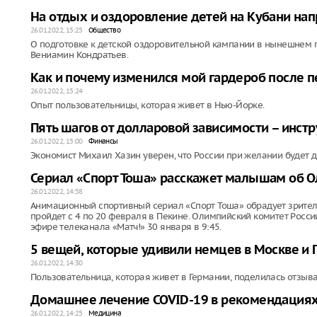
На отдых и оздоровление детей на Кубани нап
26.01.2022, 15:25
Общество
О подготовке к детской оздоровительной кампании в нынешнем 
Вениамин Кондратьев.
Как и почему изменился мой гардероб после 
26.01.2022, 15:24
Опыт пользовательницы, которая живет в Нью-Йорке.
Пять шагов от долларовой зависимости – инст
26.01.2022, 15:00
Финансы
Экономист Михаил Хазин уверен, что России при желании будет д
Сериал «Спорт Тоша» расскажет малышам об 
26.01.2022, 14:58
Анимационный спортивный сериал «Спорт Тоша» обрадует зрите
пройдет с 4 по 20 февраля в Пекине. Олимпийский комитет Росс
эфире телеканала «Матч!» 30 января в 9:45.
5 вещей, которые удивили немцев в Москве и 
26.01.2022, 14:30
Пользовательница, которая живет в Германии, поделилась отзыв
Домашнее лечение COVID-19 в рекомендация
26.01.2022, 14:25
Медицина