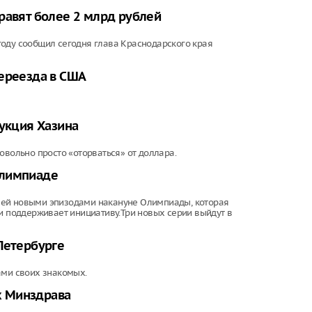
равят более 2 млрд рублей
году сообщил сегодня глава Краснодарского края
переезда в США
рукция Хазина
овольно просто «оторваться» от доллара.
Олимпиаде
лей новыми эпизодами накануне Олимпиады, которая
ии поддерживает инициативу.Три новых серии выйдут в
Петербурге
ами своих знакомых.
х Минздрава