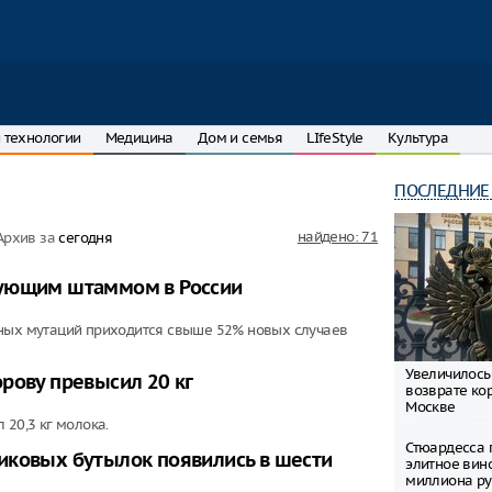
 технологии
Медицина
Дом и семья
LIfeStyle
Культура
ПОСЛЕДНИЕ
найдено: 71
Архив за
сегодня
рующим штаммом в России
нных мутаций приходится свыше 52% новых случаев
Увеличилось
рову превысил 20 кг
возврате ко
Москве
 20,3 кг молока.
Стюардесса 
иковых бутылок появились в шести
элитное вин
миллиона ру