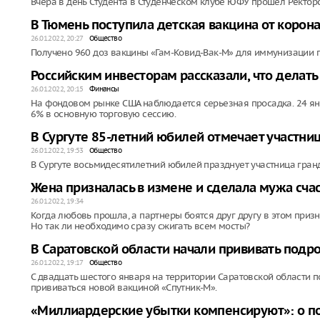
Вчера в день Студента в Студенческом клубе ЮФУ прошёл Ректор
В Тюмень поступила детская вакцина от корон
26.01.2022, 20:27
Общество
Получено 960 доз вакцины «Гам-Ковид-Вак-М» для иммунизации п
Российским инвесторам рассказали, что делат
26.01.2022, 20:15
Финансы
На фондовом рынке США наблюдается серьезная просадка. 24 ян
6% в основную торговую сессию.
В Сургуте 85-летний юбилей отмечает участни
26.01.2022, 19:53
Общество
В Сургуте восьмидесятилетний юбилей празднует участница гранд
Жена призналась в измене и сделала мужа сч
26.01.2022, 19:34
Когда любовь прошла, а партнеры боятся друг другу в этом при
Но так ли необходимо сразу сжигать всем мосты?
В Саратовской области начали прививать подр
26.01.2022, 19:17
Общество
С двадцать шестого января на территории Саратовской области п
прививаться новой вакциной «Спутник-М».
«Миллиардерские убытки компенсируют»: о по