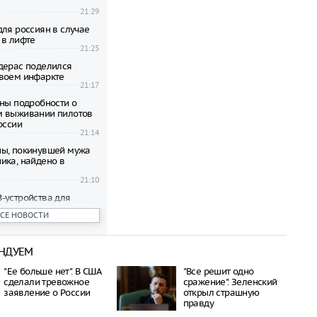
21:29
для россиян в случае
 в лифте
21:25
дерас поделился
воем инфаркте
21:17
тны подробности о
м выживании пилотов
оссии
21:14
ы, покинувшей мужа
ика, найдено в
21:10
-устройства для
пьютера
ВСЕ НОВОСТИ
21:07
пал в Катуни после
одки в Алтае
НДУЕМ
21:02
квы настоятельно
"Ее больше нет". В США
"Все решит одно
ать укрытий под
сделали тревожное
сражение". Зеленский
ыми деревьями во
заявление о России
открыл страшную
годы
правду
21:02