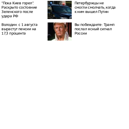
"Пока Киев горел".
Петербуржцы не
одит меры по защите
Раскрыто состояние
смогли смолчать, когда
к БПЛА в список
Зеленского после
к ним вышел Путин
емонтных работ
удара РФ
20:48
едний богатырь.
Володин: с 1 августа
Вы побеждаете: Трамп
рал почти 45
вырастут пенсии на
послал ясный сигнал
ублей в день
17,3 процента
России
20:42
бъявил о намерении
пецоперацию по
отив России
20:27