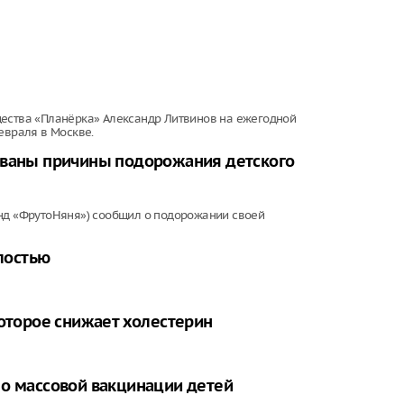
щества «Планёрка» Александр Литвинов на ежегодной
евраля в Москве.
званы причины подорожания детского
енд «ФрутоНяня») сообщил о подорожании своей
алостью
которое снижает холестерин
 о массовой вакцинации детей