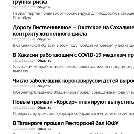
группы риска
26.01.2022, 21:53
Общество
Первая партия прививок от короновируса для подростков старше 
Петербург.
Дорогу Лиственничное — Охотское на Сахалин
контракту жизненного цикла
26.01.2022, 21:40
Общество
В Сахалинской области в этом году пройдёт капремонт участка д
В Хакасии работающим с COVID-19 медикам п
26.01.2022, 21:25
Общество
Хакасским медработникам, помогающим пациентам с подтвержд
выплату.
Число заболевших коронавирусом детей вырос
26.01.2022, 21:18
Общество
Губернатор Владимир Владимиров провел совещание и поднял во
Новые трамваи «Корсар» планируют выпустить
26.01.2022, 21:11
Общество
Первую пару трамваев «Корсар» собираются выпустить на линию
В Таганроге прошел Ректорский бал ЮФУ
26.01.2022, 20:38
Общество