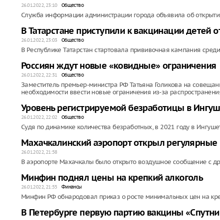
26.01.2022, 23:10
Общество
Служба информации администрации города объявила об открытии
В Татарстане приступили к вакцинации детей о
26.01.2022, 23:03
Общество
В Республике Татарстан стартовала прививочная кампания среди 
Россиян ждут новые «ковидные» ограничения
26.01.2022, 22:31
Общество
Заместитель премьер-министра РФ Татьяна Голикова на совещан
необходимости ввести новые ограничения из-за распространен
Уровень регистрируемой безработицы в Ингуше
26.01.2022, 22:02
Общество
Судя по динамике количества безработных, в 2021 году в Ингуше
Махачкалинский аэропорт открыл регулярные 
26.01.2022, 21:58
В аэропорте Махачкалы было открыто воздушное сообщение с др
Минфин поднял цены на крепкий алкоголь
26.01.2022, 21:55
Финансы
Минфин РФ обнародовал приказ о росте минимальных цен на кре
В Петербурге первую партию вакцины «Спутни