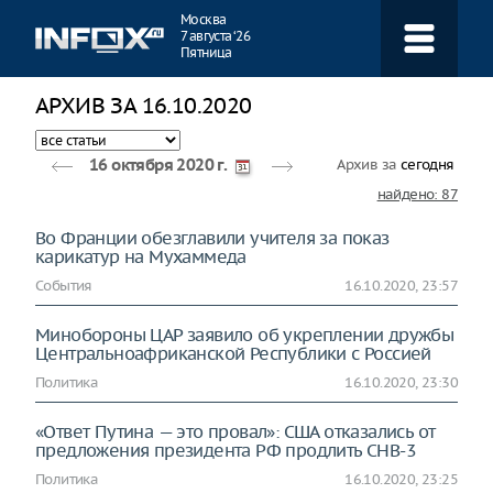
Навигация
Москва
7 августа ‘26
Пятница
АРХИВ ЗА 16.10.2020
Архив за
сегодня
16 октября 2020 г.
найдено: 87
Во Франции обезглавили учителя за показ
карикатур на Мухаммеда
События
16.10.2020, 23:57
Минобороны ЦАР заявило об укреплении дружбы
Центральноафриканской Республики с Россией
Политика
16.10.2020, 23:30
«Ответ Путина — это провал»: США отказались от
предложения президента РФ продлить СНВ-3
Политика
16.10.2020, 23:25