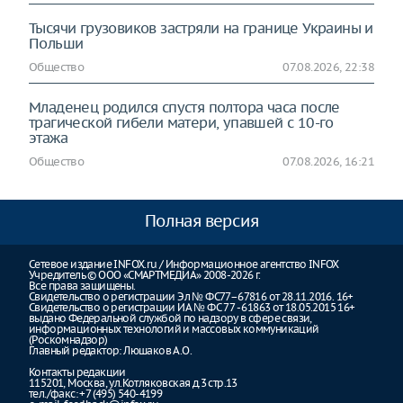
Тысячи грузовиков застряли на границе Украины и
Польши
Общество
07.08.2026, 22:38
Младенец родился спустя полтора часа после
трагической гибели матери, упавшей с 10-го
этажа
Общество
07.08.2026, 16:21
Полная версия
Сетевое издание INFOX.ru / Информационное агентство INFOX
Учредитель © ООО «СМАРТМЕДИА» 2008-2026 г.
Все права защищены.
Свидетельство о регистрации Эл № ФС77–67816 от 28.11.2016. 16+
Свидетельство о регистрации ИА № ФС 77 - 61863 от 18.05.2015 16+
выдано Федеральной службой по надзору в сфере связи,
информационных технологий и массовых коммуникаций
(Роскомнадзор)
Главный редактор: Люшаков А.О.
Контакты редакции
115201, Москва, ул.Котляковская д.3 стр.13
тел./факс: +7 (495) 540-4199