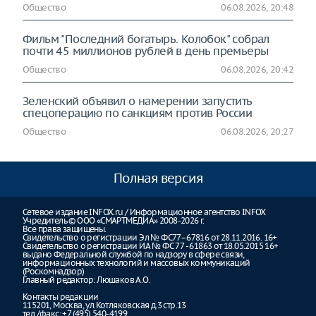
Общество
06.08.2026, 20:48
Фильм "Последний богатырь. Колобок" собрал
почти 45 миллионов рублей в день премьеры
Общество
06.08.2026, 20:42
Зеленский объявил о намерении запустить
спецоперацию по санкциям против России
Общество
06.08.2026, 20:27
Полная версия
Сетевое издание INFOX.ru / Информационное агентство INFOX
Учредитель © ООО «СМАРТМЕДИА» 2008-2026 г.
Все права защищены.
Свидетельство о регистрации Эл № ФС77–67816 от 28.11.2016. 16+
Свидетельство о регистрации ИА № ФС 77 - 61863 от 18.05.2015 16+
выдано Федеральной службой по надзору в сфере связи,
информационных технологий и массовых коммуникаций
(Роскомнадзор)
Главный редактор: Люшаков А.О.
Контакты редакции
115201, Москва, ул.Котляковская д.3 стр.13
тел./факс: +7 (495) 540-4199