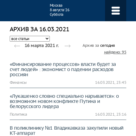
Навигация
Москва
8 августа ‘26
Суббота
АРХИВ ЗА 16.03.2021
Архив за
сегодня
16 марта 2021 г.
найдено: 95
«Финансирование процессов» власти будет за
счет людей» : экономист о падении расходов
россиян
Финансы
16.03.2021, 23:45
«Лукашенко словно специально нарывается»: о
возможном новом конфликте Путина и
белорусского лидера
Политика
16.03.2021, 23:16
В поликлинику №1 Владикавказа закупили новый
КТ-аппарат