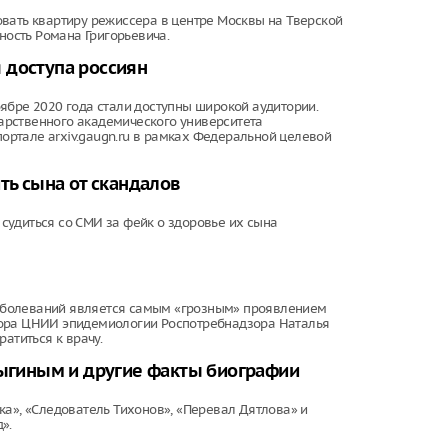
вать квартиру режиссера в центре Москвы на Тверской
ность Романа Григорьевича.
 доступа россиян
ябре 2020 года стали доступны широкой аудитории.
арственного академического университета
портале arxiv.gaugn.ru в рамках Федеральной целевой
ть сына от скандалов
судиться со СМИ за фейк о здоровье их сына
аболеваний является самым «грозным» проявлением
тора ЦНИИ эпидемиологии Роспотребнадзора Наталья
атиться к врачу.
выгиным и другие факты биографии
ка», «Следователь Тихонов», «Перевал Дятлова» и
».