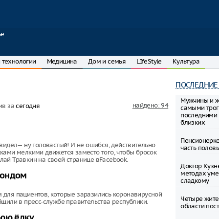
ье
 технологии
Медицина
Дом и семья
LIfeStyle
Культура
ПОСЛЕДНИЕ
Мужчины и 
найдено: 94
ив за
сегодня
самыми тро
последними 
близких
Пенсионерке
видел— ну головастый! И не ошибся, действительно
часть полов
ками мелкими движется заместо того, чтобы бросок
ай Травкин на своей странице вFacebook.
Доктор Кузн
методах уме
фондом
сладкому
 для пациентов, которые заразились коронавирусной
Четыре жите
бщили в пресс-службе правительства республики.
области пост
нюю ёлку