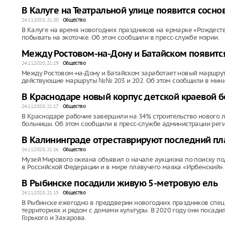
В Калуге на Театральной улице появится сосно
24.11.2020, 21:20
Общество
В Калуге на время новогодних праздников на ярмарке «Рождество
побывать на экоточке. Об этом сообщили в пресс-службе мэрии.
Между Ростовом-на-Дону и Батайском появит
24.11.2020, 21:19
Общество
Между Ростовом-на-Дону и Батайском заработает новый маршрут
действующие маршруты №№ 203 и 202. Об этом сообщили в минис
В Краснодаре новый корпус детской краевой б
24.11.2020, 21:17
Общество
В Краснодаре рабочие завершили на 34% строительство нового л
больницы. Об этом сообщили в пресс-службе администрации реги
В Калининграде отреставрируют последний пла
24.11.2020, 21:16
Общество
Музей Мирового океана объявил о начале аукциона по поиску п
в Российской Федерации и в мире плавучего маяка «Ирбенский».
В Рыбинске посадили живую 5-метровую ель
24.11.2020, 21:15
Общество
В Рыбинске ежегодно в преддверии новогодних праздников спец
территориях и рядом с домами культуры. В 2020 году они посад
Горького и Захарова.