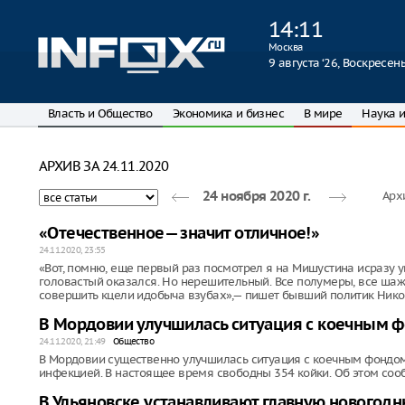
14
:
11
Москва
9 августа ‘26, Воскресен
Власть и Общество
Экономика и бизнес
В мире
Наука и
АРХИВ ЗА 24.11.2020
Арх
24 ноября 2020 г.
«Отечественное— значит отличное!»
24.11.2020, 23:55
«Вот, помню, еще первый раз посмотрел я на Мишустина исразу у
головастый оказался. Но нерешительный. Все полумеры, все шаж
совершить кцели идобыча взубах»,— пишет бывший политик Никол
В Мордовии улучшилась ситуация с коечным 
24.11.2020, 21:49
Общество
В Мордовии существенно улучшилась ситуация с коечным фондом
инфекцией. В настоящее время свободны 354 койки. Об этом соо
В Ульяновске устанавливают главную новогод