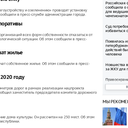
Российская 
сообщила о 
агоустройству и озеленению» проводят установку
для ведущих
сообщили в пресс-службе администрации города.
чемпионато
рпоративы
Суд потребо
избавиться 
рганизаций всех форм собственности отказаться от
огической ситуации. Об этом сообщили в пресс-
Появилась и
петербуржен
действий бы
чат жилье
человека
чат собственное жилье. Об этом сообщили в пресс-
Новшества в
за ЖКУ для 
 2020 году
Правоохран
раскрыли фи
нацеленную 
ометров дорог в рамках реализации нацпроекта
России
ообщил заместитель председателя комитета дорожного
МЫ РЕКОМЕ
Северные ол
Шпицбергене
причине
е дома культуры. Он рассчитан на 250 мест. Об этом
республики.
Тысячи груз
границе Укр