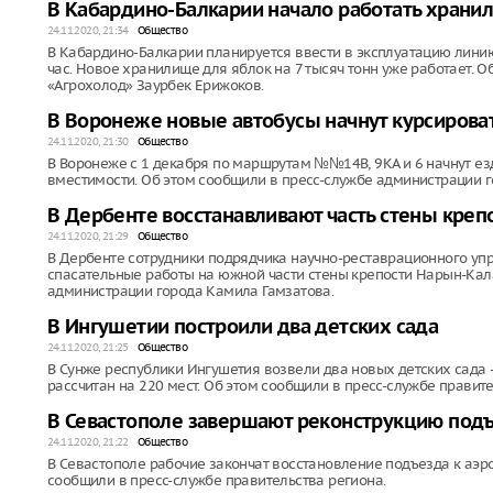
В Кабардино-Балкарии начало работать храни
24.11.2020, 21:34
Общество
В Кабардино-Балкарии планируется ввести в эксплуатацию линию
час. Новое хранилище для яблок на 7 тысяч тонн уже работает.
«Агрохолод» Заурбек Ерижоков.
В Воронеже новые автобусы начнут курсироват
24.11.2020, 21:30
Общество
В Воронеже с 1 декабря по маршрутам №№14В, 9КА и 6 начнут е
вместимости. Об этом сообщили в пресс-службе администрации г
В Дербенте восстанавливают часть стены креп
24.11.2020, 21:29
Общество
В Дербенте сотрудники подрядчика научно-реставрационного уп
спасательные работы на южной части стены крепости Нарын-Кал
администрации города Камила Гамзатова.
В Ингушетии построили два детских сада
24.11.2020, 21:25
Общество
В Сунже республики Ингушетия возвели два новых детских сада -
рассчитан на 220 мест. Об этом сообщили в пресс-службе правите
В Севастополе завершают реконструкцию подъ
24.11.2020, 21:22
Общество
В Севастополе рабочие закончат восстановление подъезда к аэро
сообщили в пресс-службе правительства региона.