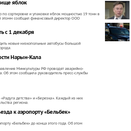
лище яблок
Младенец ро
часа после 
 по сортировке и упаковке яблок мощностью 19 тонн в
матери, упав
 Об этомм сообщил финансовый директор ООО
ь с 1 декабря
здить новые низкопольные автобусы большой
орода.
ости Нарын-Кала
равления Минкультуры РФ проводят аварийно-
а. Об этом сообщила руководитель пресс-службы
 «Радуга детства» и «Березка». Каждый из них
льства региона.
езда к аэропорту «Бельбек»
порту «Бельбек» до конца этого года. Об этом