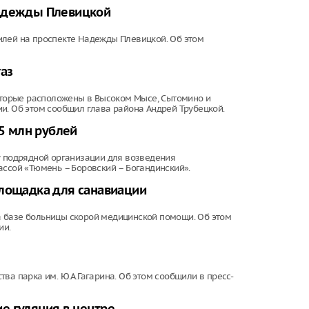
Надежды Плевицкой
илей на проспекте Надежды Плевицкой. Об этом
аз
которые расположены в Высоком Мысе, Сытомино и
и. Об этом сообщил глава района Андрей Трубецкой.
,5 млн рублей
у подрядной организации для возведения
ассой «Тюмень – Боровский – Богандинский».
площадка для санавиации
 базе больницы скорой медицинской помощи. Об этом
ии.
ва парка им. Ю.А.Гагарина. Об этом сообщили в пресс-