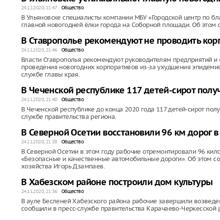
24.11.2020, 21:47
Общество
В Ульяновске специалисты компании МБУ «Городской центр по бл
главной новогодней ёлки города на Соборной площади. Об этом 
В Ставрополье рекомендуют не проводить ко
24.11.2020, 21:46
Общество
Власти Ставрополья рекомендуют руководителям предприятий и о
проведения новогодних корпоративов из-за ухудшения эпидемиол
службе главы края.
В Чеченской республике 117 детей-сирот полу
24.11.2020, 21:40
Общество
В Чеченской республике до конца 2020 года 117 детей-сирот полу
службе правительства региона.
В Северной Осетии восстановили 96 км дорог в
24.11.2020, 21:38
Общество
В Северной Осетии в этом году рабочие отремонтировали 96 кил
«Безопасные и качественные автомобильные дороги». Об этом с
хозяйства Игорь Дзампаев.
В Хабезском районе построили дом культуры
24.11.2020, 21:36
Общество
В ауле Бесленей Хабезского района рабочие завершили возведени
сообщили в пресс-службе правительства Карачаево-Черкесской 