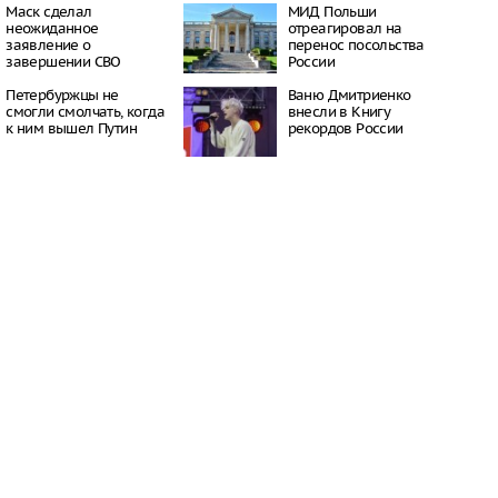
22:38
Маск сделал
МИД Польши
неожиданное
отреагировал на
дился спустя полтора
заявление о
перенос посольства
трагической гибели
завершении СВО
России
шей с 10-го этажа
16:21
Петербуржцы не
Ваню Дмитриенко
смогли смолчать, когда
внесли в Книгу
к ним вышел Путин
рекордов России