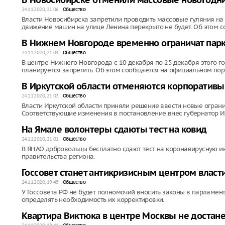
В Новосибирске отменили массовые новогодни
24.11.2020, 21:06
Общество
Власти Новосибирска запретили проводить массовые гуляния на
движение машин на улице Ленина перекрыто не будет. Об этом с
В Нижнем Новгороде временно ограничат парк
24.11.2020, 21:04
Общество
В центре Нижнего Новгорода с 10 декабря по 25 декабря этого г
планируется запретить. Об этом сообщается на официальном по
В Иркутской области отменяются корпоративы
24.11.2020, 21:03
Общество
Власти Иркутской области приняли решение ввести новые ограни
Соответствующие изменения в постановление внес губернатор И
На Ямале волонтеры сдаюты тест на ковид
24.11.2020, 21:01
Общество
В ЯНАО добровольцы бесплатно сдают тест на коронавирусную и
правительства региона.
Госсовет станет антикризисным центром власти
24.11.2020, 19:45
Общество
У Госсовета РФ не будет полномочий вносить законы в парламент
определять необходимость их корректировки.
Квартира Виктюка в центре Москвы не достан