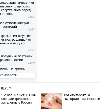
федерация гимнастики
визовых трудностях
 спортсменов перед
м Европы
23:04
вал от пенсионерки
от рептилий
22:57
нформация о судьбе
ки, пострадавшей от
вшего молодого
22:54
 получении платежек
граждан России
22:49
ительные органы
нансовую пирамиду,
ВСЕ НОВОСТИ
на пенсионеров
22:47
НДУЕМ
ени гибнут на
 по неизвестной
"Ее больше нет". В США
Вот что творят на
сделали тревожное
"курортах" под Москвой
22:42
заявление о России
овиков застряли на
аины и Польши