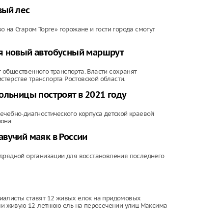
вый лес
 на Старом Торге» горожане и гости города смогут
ся новый автобусный маршрут
 общественного транспорта. Власти сохранят
терстве транспорта Ростовской области.
ольницы построят в 2021 году
ечебно-диагностического корпуса детской краевой
она.
вучий маяк в России
одрядной организации для восстановления последнего
иалисты ставят 12 живых елок на придомовых
или живую 12-летнюю ель на пересечении улиц Максима