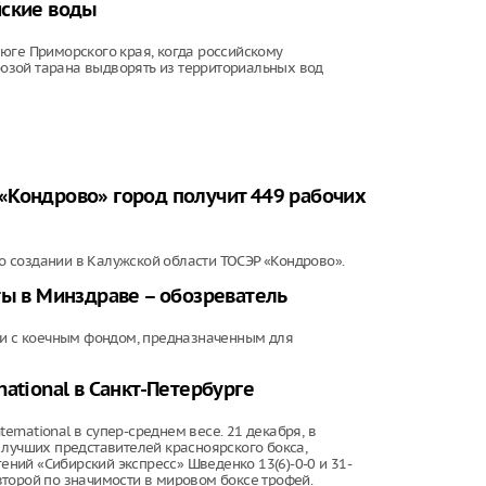
йские воды
юге Приморского края, когда российскому
озой тарана выдворять из территориальных вод
«Кондрово» город получит 449 рабочих
 создании в Калужской области ТОСЭР «Кондрово».
ты в Минздраве – обозреватель
ции с коечным фондом, предназначенным для
ational в Санкт-Петербурге
ernational в супер-среднем весе. 21 декабря, в
 лучших представителей красноярского бокса,
ний «Сибирский экспресс» Шведенко 13(6)-0-0 и 31-
 второй по значимости в мировом боксе трофей.