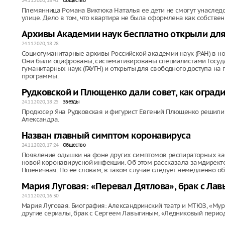
24.11.2020, 18:41
Общество
Племянница Романа Виктюка Наталья ее дети не смогут унаследо
улице. Дело в том, что квартира не была оформлена как собствен
Архивы Академии наук бесплатно открыли для
24.11.2020, 18:28
Социогуманитарные архивы Российской академии наук (РАН) в но
Они были оцифрованы, систематизированы специалистами Госуд
гуманитарных наук (ГАУГН) и открыты для свободного доступа на 
программы.
Рудковской и Плющенко дали совет, как огради
24.11.2020, 18:25
Звезды
Продюсер Яна Рудковская и фигурист Евгений Плющенко решили 
Александра.
Назван главный симптом коронавируса
24.11.2020, 17:24
Общество
Появление одышки на фоне других симптомов респираторных з
новой коронавирусной инфекции. Об этом рассказала замдирек
Пшеничная. По ее словам, в таком случае следует немедленно обр
Мария Луговая: «Перевал Дятлова», брак с Ла
24.11.2020, 16:30
Мария Луговая. Биография: Александринский театр и МТЮЗ, «Мур
другие сериалы, брак с Сергеем Лавыгиным, «Ледниковый период