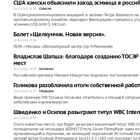
США хамски объяснили заход эсминца в росси
24.11.2020, 16:10
События
В США прокомментировали инцидент в заливе Петра Великого на 
противолодочному кораблю «Адмирал Виноградов» пришлось угр
эсминец USS John S. McCain.
Балет «Щелкунчик. Новая версия».
24.11.2020, 15:34
ГБУК г.Москвы «Фольклорный центр п/р Л.Рюминой»
Владислав Шапша: благодаря созданию ТОСЭР 
мест
24.11.2020, 14:57
Компании
Российский премьер Михаил Мишустин подписал постановление о
Голикова разоблачила итоги собственной рабо
24.11.2020, 14:57
Медицина
Вице-премьер РФ Татьяна Голикова отчиталась о текущей ситуа
заболевших коронавирусом.
Шведенко и Осипов разыграют титул WBC Intern
24.11.2020, 14:55
Стало известно место, где будет разыгран вакантный титул WBC Int
понедельник на площадке AZIMUT Отель Санкт-Петербург один из
проживающий в Германии, не имеющий поражений 30-летний Евге
летний Артур Осипов (Мичуринск) 16(11)-2-1 (183 см) поспорят за