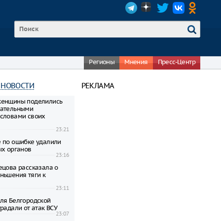
Регионы
Мнения
Пресс-Центр
 НОВОСТИ
РЕКЛАМА
женщины поделились
гательными
словами своих
23:21
 по ошибке удалили
ых органов
23:16
ецова рассказала о
ньшения тяги к
23:11
ля Белгородской
радали от атак ВСУ
23:07