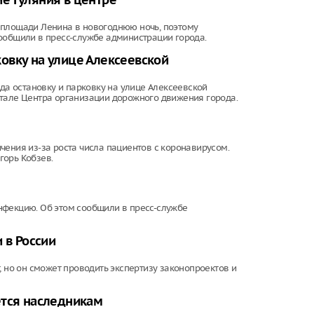
е гуляния в центре
 площади Ленина в новогоднюю ночь, поэтому
ообщили в пресс-службе администрации города.
овку на улице Алексеевской
ода остановку и парковку на улице Алексеевской
ртале Центра организации дорожного движения города.
чения из-за роста числа пациентов с коронавирусом.
горь Кобзев.
нфекцию. Об этом сообщили в пресс-службе
 в России
, но он сможет проводить экспертизу законопроектов и
ется наследникам