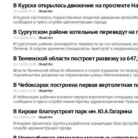
В Курске открылось движение на проспекте 
24.11.2020, 21:12
Общество
В Курске состоялось торжественное открытие движения автомоб
сообщили в пресс-службе администрации города.
В Сургутском районе котельные переведут на г
24.11.2020, 21:11
Общество
В Сургутском районе планируется перевести на газ котельные, 
Лямина. В скором времени специалисты приступят к модернизаци
В Тюменской области построят развязку за 647
24.11.2020, 21:09
Общество
Власти Тюменской области объявили о старте аукциона по поиск
строительства развязки на пересечении улицы Монтажников с тр
В Чебоксарах построена первая вертолетная 
24.11.2020, 21:08
Общество
В Чебоксарах рабочие возвели первую вертолетную площадку на
сообщили в пресс-службе министерства здравоохранения Чуваш
В Кирове благоустроят парк им. Ю.А.Гагарина
24.11.2020, 21:07
Общество
В Кирове проектная группа разработала концепцию благоустройст
службе администрации города.