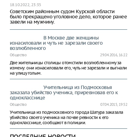
18.10.2022, 23:35
Советским районным судом Курской области
было прекращено уголовное дело, которое ранее
завели на мужчину.
В Москве две женщины
изнасиловали и чуть не зарезали своего
возлюбленного
Общество
29.04.2016, 16:22
Две жительницы столицы отомстили возлюбленному за
измену: они изнасиловали его, чуть не зарезали и выгнали
на улицу голым.
Учительница из Подмосковья
заказала убийство ученика, приревновав его к
однокласснице
Общество
07.04.2015, 19:52
Учительница из подмосковного города Шатура заказала
убийство своего ученика на почве ревности к его
однокласснице, сообщают в полиции.
ПОСЛЕДНИЕ НОВОСТИ