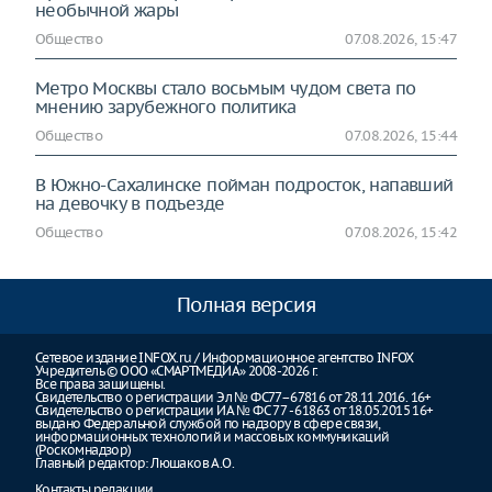
необычной жары
Общество
07.08.2026, 15:47
Метро Москвы стало восьмым чудом света по
мнению зарубежного политика
Общество
07.08.2026, 15:44
В Южно-Сахалинске пойман подросток, напавший
на девочку в подъезде
Общество
07.08.2026, 15:42
Полная версия
Сетевое издание INFOX.ru / Информационное агентство INFOX
Учредитель © ООО «СМАРТМЕДИА» 2008-2026 г.
Все права защищены.
Свидетельство о регистрации Эл № ФС77–67816 от 28.11.2016. 16+
Свидетельство о регистрации ИА № ФС 77 - 61863 от 18.05.2015 16+
выдано Федеральной службой по надзору в сфере связи,
информационных технологий и массовых коммуникаций
(Роскомнадзор)
Главный редактор: Люшаков А.О.
Контакты редакции