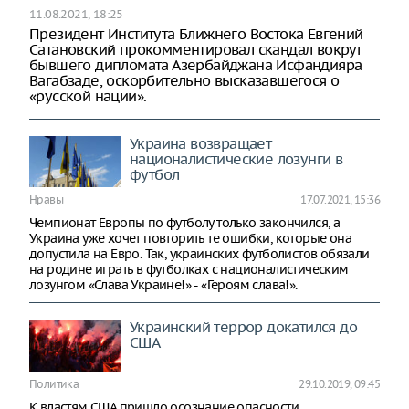
11.08.2021, 18:25
Президент Института Ближнего Востока Евгений
Сатановский прокомментировал скандал вокруг
бывшего дипломата Азербайджана Исфандияра
Вагабзаде, оскорбительно высказавшегося о
«русской нации».
Украина возвращает
националистические лозунги в
футбол
Нравы
17.07.2021, 15:36
Чемпионат Европы по футболу только закончился, а
Украина уже хочет повторить те ошибки, которые она
допустила на Евро. Так, украинских футболистов обязали
на родине играть в футболках с националистическим
лозунгом «Слава Украине!» - «Героям слава!».
Украинский террор докатился до
США
Политика
29.10.2019, 09:45
К властям США пришло осознание опасности