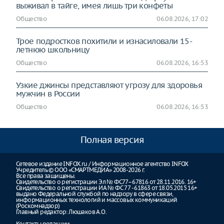
выживал в тайге, имея лишь три конфеты
Общество
06.08.2026, 17:02
Трое подростков похитили и изнасиловали 15-
летнюю школьницу
Общество
06.08.2026, 16:53
Узкие джинсы представляют угрозу для здоровья
мужчин в России
Общество
06.08.2026, 16:53
Полная версия
Сетевое издание INFOX.ru / Информационное агентство INFOX
Учредитель © ООО «СМАРТМЕДИА» 2008-2026 г.
Все права защищены.
Свидетельство о регистрации Эл № ФС77–67816 от 28.11.2016. 16+
Свидетельство о регистрации ИА № ФС 77 - 61863 от 18.05.2015 16+
выдано Федеральной службой по надзору в сфере связи,
информационных технологий и массовых коммуникаций
(Роскомнадзор)
Главный редактор: Люшаков А.О.
Контакты редакции