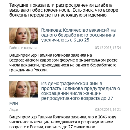
Текущие показатели распространения диабета
вызывают обеспокоенность. Есть риск, что вскоре
болезнь перерастет в настоящую эпидемию.
Голикова: Количество вакансий на
одного безработного россиянина
увеличилось с 6 до 25
Работа и карьера
03.12.2025, 13:34
Вице-премьер Татьяна Голикова заявила на
Всероссийском кадровом форуме о значительном росте
числа вакансий, приходящихся на одного безработного
гражданина России.
Из демографической ямы в
пропасть: Голикова предупредила о
сокращении числа женщин
репродуктивного возраста до 27
млн
Люди
08.07.2025, 14:21
Вице-премьер Татьяна Голикова заявила, что к 2046 году
численность женщин, находящихся в репродуктивном
возрасте в России, снизится до 27 миллионов.