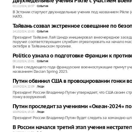
Двухнедельные учения Pikne с участием воен
02.12.2024, 10:57
События
В Эстонии стартуют двухнедельные учения под названием Pikne 
НАТО.
Тайвань созвал экстренное совещание по безоп
14.10.2024, 10:00
События
Президент Тайваня Лай Циндэ инициировал внеочередное засед
поручил соответствующим службам отреагировать на начало мас
октября в Тайваньском проливе.
Politico узнала о подготовке Франции к проти
08.10.2024, 13:01
События
В мае следующего года французские военнослужащие примут уч
названием Dacian Spring 2025.
Путин обвинил США в провоцировании гонки 
10.09.2024, 22:09
Люди
Президент России Владимир Путин утверждает, что США своим с
гонку вооружений.
Путин проследит за учениями «Океан-2024» по
10.09.2024, 15:25
Люди
Президент России Владимир Путин будет следить за командно-ш
В России начался третий этап учения нестрате