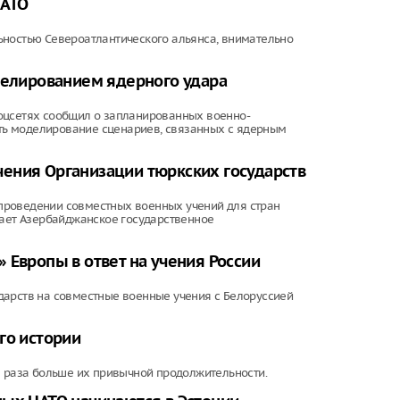
НАТО
ьностью Североатлантического альянса, внимательно
делированием ядерного удара
оцсетях сообщил о запланированных военно-
чать моделирование сценариев, связанных с ядерным
ения Организации тюркских государств
проведении совместных военных учений для стран
щает Азербайджанское государственное
 Европы в ответ на учения России
дарств на совместные военные учения с Белоруссией
го истории
а раза больше их привычной продолжительности.