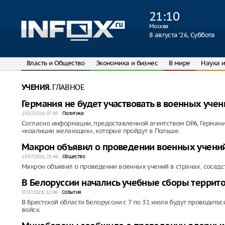
21
:
10
Москва
8 августа ‘26, Суббота
Власть и Общество
Экономика и бизнес
В мире
Наука и
ГЛАВНОЕ
УЧЕНИЯ.
Германия не будет участвовать в военных уч
15.07.2026, 07:45
Политика
Согласно информации, предоставленной агентством DPA, Герман
«коалиции желающих», которые пройдут в Польше.
Макрон объявил о проведении военных учений
13.07.2026, 23:46
Общество
Макрон объявил о проведении военных учений в странах, соседс
В Белоруссии начались учебные сборы террит
07.07.2026, 12:06
События
В Брестской области Белоруссии с 7 по 31 июля будут проводит
войск.