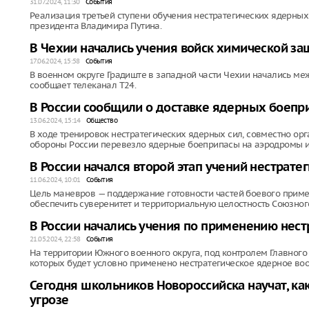
31.07.2024, 11:30
События
Реализация третьей ступени обучения нестратегических ядерных
президента Владимира Путина.
В Чехии начались учения войск химической з
17.06.2024, 15:58
События
В военном округе Градиште в западной части Чехии начались м
сообщает телеканал T24.
В России сообщили о доставке ядерных боепр
13.06.2024, 15:14
Общество
В ходе тренировок нестратегических ядерных сил, совместно ор
обороны России перевезло ядерные боеприпасы на аэродромы и
В России начался второй этап учений нестрате
11.06.2024, 10:01
События
Цель маневров — поддержание готовности частей боевого приме
обеспечить суверенитет и территориальную целостность Союзного
В России начались учения по применению нес
21.05.2024, 22:58
События
На территории Южного военного округа, под контролем Главного 
которых будет условно применено нестратегическое ядерное во
Сегодня школьников Новороссийска научат, как
угрозе