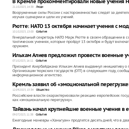
В Кремле прокомментировали новые учения 
21.10.2025, 14:38
Люди
Вооруженные силы России с настороженностью следят за деятел
изучая сценарии и цели их учений.
Рютте: НАТО 13 октября начинает учения с мо
10.10.2025, 13:00
События
Генеральный секретарь НАТО Марк Рютте в своем обращении в с
тактических учениях, которые пройдут 13 октября и будут вклю
оружием.
Ильхам Алиев предложил провести военные уч
07.10.2025, 16:11
События
Президент Азербайджана Ильхам Алиев выдвинул инициативу о 
Организации тюркских государств (ОТГ) в следующем году, сооб
информационное агентство.
Кремль заявил об «эмоциональной перегрузке»
12.09.2025, 15:34
Общество
Российские власти охарактеризовали реакцию европейских госу
как «эмоциональную перегрузку».
Тайвань начал крупнейшие военные учения в е
09.07.2025, 11:38
События
Ежегодные маневры «Ханьгуан» продлятся десять дней, что в дв