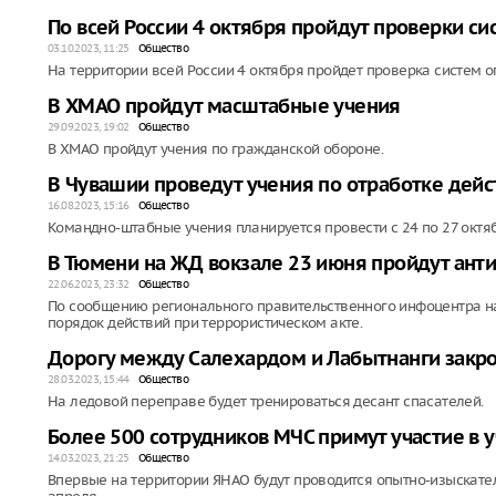
По всей России 4 октября пройдут проверки с
03.10.2023, 11:25
Общество
На территории всей России 4 октября пройдет проверка систем 
В ХМАО пройдут масштабные учения
29.09.2023, 19:02
Общество
В ХМАО пройдут учения по гражданской обороне.
В Чувашии проведут учения по отработке дейс
16.08.2023, 15:16
Общество
Командно-штабные учения планируется провести с 24 по 27 октяб
В Тюмени на ЖД вокзале 23 июня пройдут ант
22.06.2023, 23:32
Общество
По сообщению регионального правительственного инфоцентра на
порядок действий при террористическом акте.
Дорогу между Салехардом и Лабытнанги закро
28.03.2023, 15:44
Общество
На ледовой переправе будет тренироваться десант спасателей.
Более 500 сотрудников МЧС примут участие в 
14.03.2023, 21:25
Общество
Впервые на территории ЯНАО будут проводится опытно-изыскател