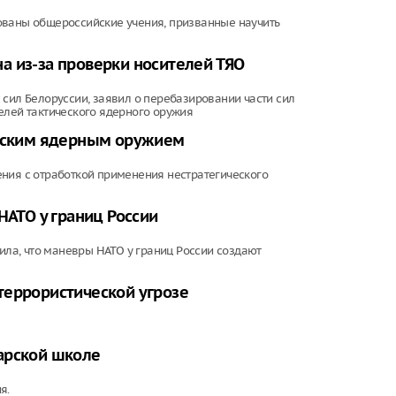
ованы общероссийские учения, призванные научить
а из-за проверки носителей ТЯО
 сил Белоруссии, заявил о перебазировании части сил
елей тактического ядерного оружия
ческим ядерным оружием
ния с отработкой применения нестратегического
НАТО у границ России
ла, что маневры НАТО у границ России создают
террористической угрозе
арской школе
я.