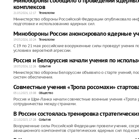
Минобороны сообщило о проведении ядерных 
комплексов
21.05.2026, 12:17
Технологии
Министерство обороны Российской Федерации опубликовало инф
подготовке и использованию ядерных сил.
Минобороны России анонсировало ядерные уче
19.05.2026, 10:24
Технологии
С 19 по 21 мая российские вооруженные силы проведут учения п
условиях вероятной агрессии.
Россия и Белоруссия начали учения по исполь
18.05.2026, 12:26
События
Министерство обороны Белоруссии объявило о старте учений, 
систем обеспечения.
Совместные учения «Тропа росомахи» стартов
05.11.2025, 15:08
Общество
Россия и Шри-Ланка начали совместные военные учения «Тропа 
сотрудничества между странами.
В России состоялась тренировка стратегическ
22.10.2025, 17:28
События
Вооруженные силы Российской Федерации провели учения, сосре
авиационного компонентов стратегических ядерных сил под кон