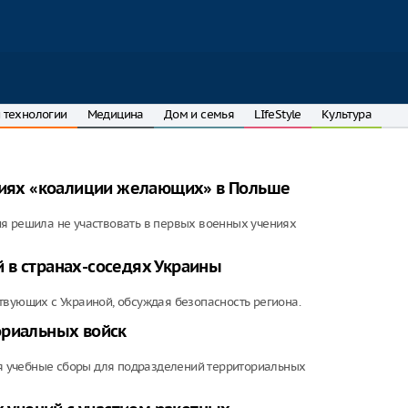
 технологии
Медицина
Дом и семья
LIfeStyle
Культура
ениях «коалиции желающих» в Польше
ия решила не участвовать в первых военных учениях
 в странах-соседях Украины
твующих с Украиной, обсуждая безопасность региона.
ориальных войск
ься учебные сборы для подразделений территориальных