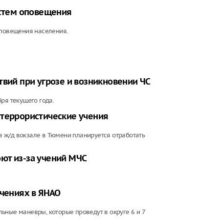
истем оповещения
оповещения населения.
твий при угрозе и возникновении ЧС
ря текущего года.
итеррористические учения
 ж/д вокзале в Тюмени планируется отработать
ют из-за учений МЧС
учениях в ЯНАО
ьные маневры, которые проведут в округе 6 и 7