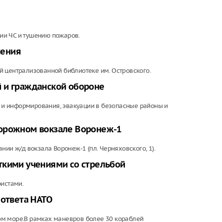
ции ЧС и тушению пожаров.
чения
й централизованной библиотеке им. Островского.
 и гражданской обороне
и информирования, эвакуации в безопасные районы и
дорожном вокзале Воронеж-1
ии ж/д вокзала Воронеж-1 (пл. Черняховского, 1).
ткими учениями со стрельбой
ристами.
 ответа НАТО
ом море.В рамках маневров более 30 кораблей