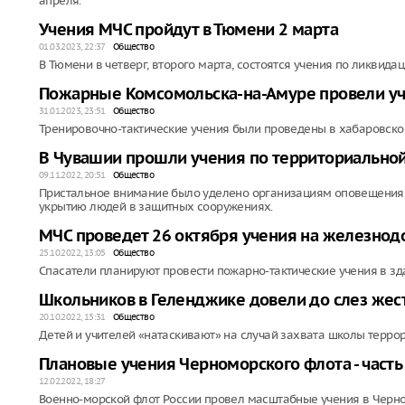
апреля.
Учения МЧС пройдут в Тюмени 2 марта
01.03.2023, 22:37
Общество
В Тюмени в четверг, второго марта, состоятся учения по ликвида
Пожарные Комсомольска-на-Амуре провели у
31.01.2023, 23:51
Общество
Тренировочно-тактические учения были проведены в хабаровско
В Чувашии прошли учения по территориальной
09.11.2022, 20:51
Общество
Пристальное внимание было уделено организациям оповещения 
укрытию людей в защитных сооружениях.
МЧС проведет 26 октября учения на железно
25.10.2022, 13:05
Общество
Спасатели планируют провести пожарно-тактические учения в здан
Школьников в Геленджике довели до слез жес
20.10.2022, 15:31
Общество
Детей и учителей «натаскивают» на случай захвата школы терро
Плановые учения Черноморского флота - часть
12.02.2022, 18:27
Военно-морской флот России провел масштабные учения в Черн