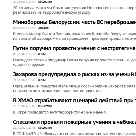
20.05.2024, 10:54
Общество
20-го числа мая в учебных заведениях Новороссийска запланир
реагировать на террористическую угрозу.
Минобороны Белоруссии: часть ВС переброшен
07.05.2024, 17:02
События
Генерал-майор Виктор Гулевич, начальник Генштаба Вооруженных
на запасной аэродром из-за проведения проверки средств носит
Путин поручил провести учения с нестратеги
06.05.2024, 10:40
Люди
Президент России Владимир Путин поручил провести военные уче
ядерного оружия.
Захарова предупредила о рисках из-за учений 
24.04.2024, 10:40
Люди
Официальный представитель МИДа России Мария Захарова заяви
опасность возникновения военных инцидентов.
В ХМАО отрабатывают сценарий действий при 
22.03.2024, 12:03
Общество
В Югре проводятся антитеррористические учения.
Спасатели провели пожарные учения в чебокс
22.02.2024, 11:43
Общество
В СОШ No50 в Чебоксарах состоялись пожарно-тактические учени