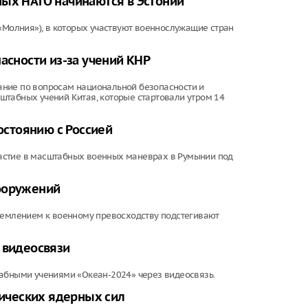
ных НАТО начинаются в Эстонии
(«Молния»), в которых участвуют военнослужащие стран
асности из-за учений КНР
ание по вопросам национальной безопасности и
штабных учений Китая, которые стартовали утром 14
востоянию с Россией
астие в масштабных военных маневрах в Румынии под
вооружений
тремлением к военному превосходству подстегивают
 видеосвязи
табными учениями «Океан-2024» через видеосвязь.
гических ядерных сил