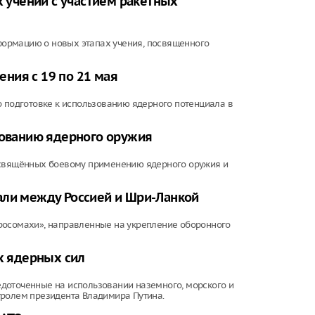
учений с участием ракетных
ормацию о новых этапах учения, посвященного
ния с 19 по 21 мая
о подготовке к использованию ядерного потенциала в
зованию ядерного оружия
посвящённых боевому применению ядерного оружия и
али между Россией и Шри-Ланкой
росомахи», направленные на укрепление оборонного
их ядерных сил
доточенные на использовании наземного, морского и
тролем президента Владимира Путина.