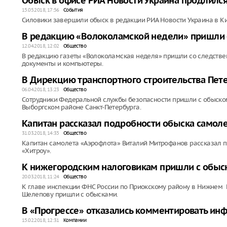
Обыск в офисе РИА Новости Украина продлился
15.05.2018, 17:56
События
Силовики завершили обыск в редакции РИА Новости Украина в Ки
В редакцию «Волоколамской недели» пришли 
12.04.2018, 12:02
Общество
В редакцию газеты «Волоколамская неделя» пришли со следств
документы и компьютеры.
В Дирекцию транспортного строительства Пет
06.04.2018, 13:23
Общество
Сотрудники Федеральной службы безопасности пришли с обыском
Выборгском районе Санкт-Петербурга.
Капитан рассказал подробности обыска самол
31.03.2018, 14:35
Общество
Капитан самолета «Аэрофлота» Виталий Митрофанов рассказал п
«Хитроу».
К нижегородским налоговикам пришли с обыс
20.03.2018, 11:24
Общество
К главе инспекции ФНС России по Приокскому району в Нижнем 
Шелепову пришли с обысками.
В «Прогрессе» отказались комментировать ин
15.02.2018, 12:31
Компании