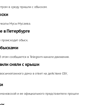
утром в среду пришли с обыском.
ыски
ачкалы Мусы Мусаева.
е в Петербурге
е происходит обыск.
обысками
б этом сообщается в Telegram-канале движения.
вили сняли с крыши
осьмиэтажного дома в ответ на действия СБУ,
ки
мановской и ее официального представителя прошли
ск