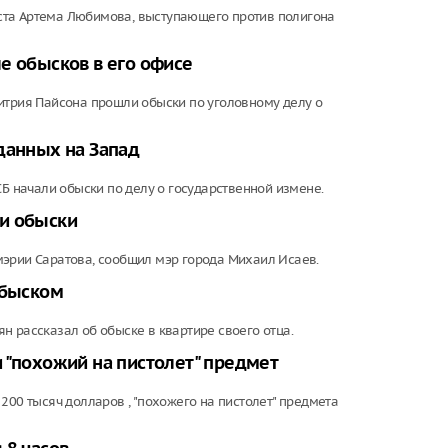
ста Артема Любимова, выступающего против полигона
е обысков в его офисе
итрия Пайсона прошли обыски по уголовному делу о
данных на Запад
СБ начали обыски по делу о государственной измене.
и обыски
мэрии Саратова, сообщил мэр города Михаил Исаев.
обыском
н рассказал об обыске в квартире своего отца.
 "похожий на пистолет" предмет
200 тысяч долларов , "похожего на пистолет" предмета