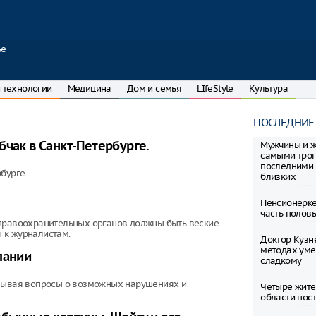
ье
 технологии
Медицина
Дом и семья
LIfeStyle
Культура
ПОСЛЕДНИЕ
бчак в Санкт-Петербурге.
Мужчины и 
самыми тро
последними 
бурге.
близких
Пенсионерке
часть полов
 правоохранительных органов должны быть веские
 к журналистам.
Доктор Кузн
методах уме
пании
сладкому
ызывая вопросы о возможных нарушениях и
Четыре жите
области пост