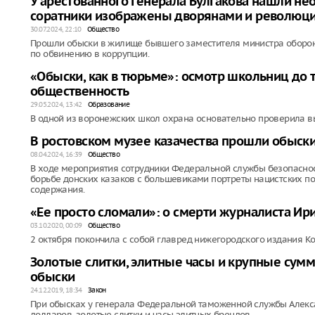
У арестованного генерала Булгакова нашли не
соратники изображены дворянами и революц
30.07.2024, 22:10
Общество
Прошли обыски в жилище бывшего заместителя министра оборон
по обвинению в коррупции.
«Обыски, как в тюрьме»: осмотр школьниц до 
общественность
29.05.2024, 13:42
Образование
В одной из воронежских школ охрана основательно проверила в
В ростовском музее казачества прошли обыск
08.04.2024, 16:39
Общество
В ходе мероприятия сотрудники Федеральной службы безопасно
борьбе донских казаков с большевиками портреты нацистских по
содержания.
«Ее просто сломали»: о смерти журналиста Ир
03.10.2020, 00:09
Общество
2 октября покончила с собой главред нижегородского издания Koz
Золотые слитки, элитные часы и крупные сумм
обыски
24.12.2019, 18:34
Закон
При обысках у генерала Федеральной таможенной службы Алекса
долларов, золотые слитки и часы элитных брендов.