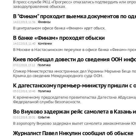
В пресс-службе РКЦ «Прогресс» отказались подтвердить или оп
заводоуправления обысках.
В "Финам" проходит выемка документов по одн
14.02.2018, 11:56
Финансы
В центральном офисе банка «Финам» идет обыск.
В банке «Финам» проходят обыски
14.02.2018, 11:40
Компании
В Москве в Настасьинском переулке в офисе банка «Финам» прох
Киев пообещал довести до сведения ООН инф
07.02.2018, 15:12
Политика
Спикер Министерства иностранных дел Украины Марьяна Беца по
Крыма до сведения Международного суда ООН.
К дагестанскому премьер-министру пришли с
05.02.2018, 10:43
Политика
К временному председателю правительства Дагестана Абдусама
Федеральной службы безопасности.
Во Внуково задержан рейс самолета в Казань
02.02.2018, 20:51
События
В аэропорту Внуково задержан вылет самолета авиакомпании Ют
Журналист Павел Никулин сообщил об обыске