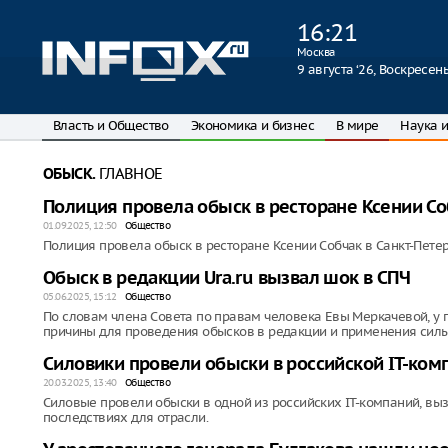
16
:
21
Москва
9 августа ‘26, Воскресен
Власть и Общество
Экономика и бизнес
В мире
Наука и
ГЛАВНОЕ
ОБЫСК.
Полиция провела обыск в ресторане Ксении Со
01.09.2025, 12:50
Общество
Полиция провела обыск в ресторане Ксении Собчак в Санкт-Петер
Обыск в редакции Ura.ru вызвал шок в СПЧ
05.06.2025, 15:12
Общество
По словам члена Совета по правам человека Евы Меркачевой, у
причины для проведения обысков в редакции и применения силы
Силовики провели обыски в российской IT-ком
20.03.2025, 13:40
Общество
Силовые провели обыски в одной из российских IT-компаний, в
последствиях для отрасли.