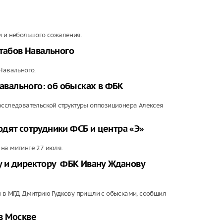
Младенец ро
часа после 
матери, упав
и и небольшого сожаления.
штабов Навального
Навального.
Навального: об обысках в ФБК
асследовательской структуры оппозиционера Алексея
дят сотрудники ФСБ и центра «Э»
на митинге 27 июля.
ву и директору ФБК Ивану Жданову
ы в МГД Дмитрию Гудкову пришли с обысками, сообщил
в Москве