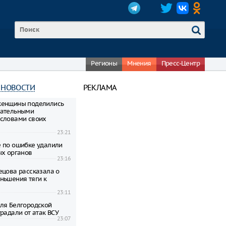
Регионы
Мнения
Пресс-Центр
 НОВОСТИ
РЕКЛАМА
женщины поделились
гательными
словами своих
23:21
 по ошибке удалили
ых органов
23:16
ецова рассказала о
ньшения тяги к
23:11
ля Белгородской
радали от атак ВСУ
23:07