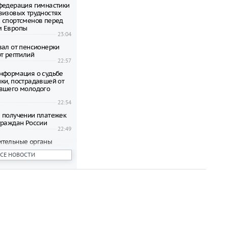
федерация гимнастики
визовых трудностях
 спортсменов перед
м Европы
23:04
вал от пенсионерки
от рептилий
22:57
нформация о судьбе
ки, пострадавшей от
вшего молодого
22:54
 получении платежек
граждан России
22:49
ительные органы
нансовую пирамиду,
ВСЕ НОВОСТИ
на пенсионеров
22:47
ени гибнут на
 по неизвестной
22:42
овиков застряли на
аины и Польши