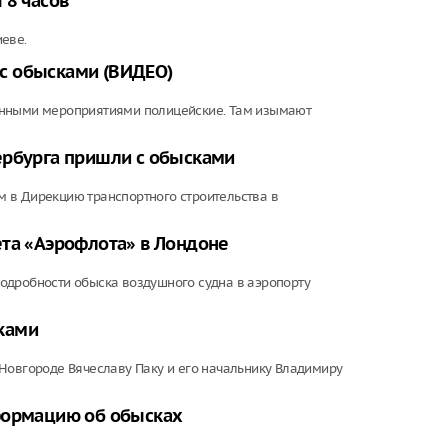
 8 часов
еве.
с обысками (ВИДЕО)
енными мероприятиями полицейские. Там изымают
ербурга пришли с обысками
 в Дирекцию транспортного строительства в
ета «Аэрофлота» в Лондоне
одробности обыска воздушного судна в аэропорту
ками
Новгороде Вячеславу Паку и его начальнику Владимиру
формацию об обысках