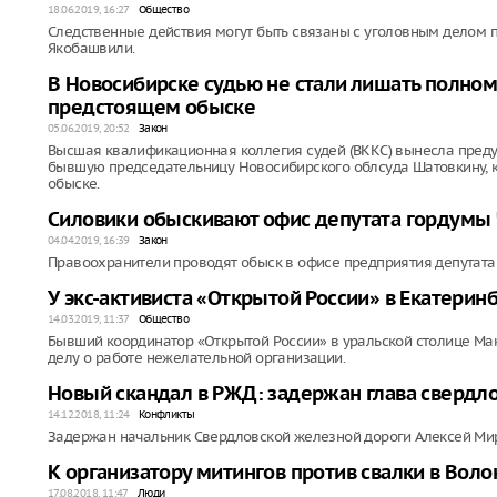
18.06.2019, 16:27
Общество
Следственные действия могут быть связаны с уголовным делом 
Якобашвили.
В Новосибирске судью не стали лишать полно
предстоящем обыске
05.06.2019, 20:52
Закон
Высшая квалификационная коллегия судей (ВККС) вынесла преду
бывшую председательницу Новосибирского облсуда Шатовкину, 
обыске.
Силовики обыскивают офис депутата гордумы
04.04.2019, 16:39
Закон
Правоохранители проводят обыск в офисе предприятия депутата
У экс-активиста «Открытой России» в Екатери
14.03.2019, 11:37
Общество
Бывший координатор «Открытой России» в уральской столице М
делу о работе нежелательной организации.
Новый скандал в РЖД: задержан глава свердл
14.12.2018, 11:24
Конфликты
Задержан начальник Свердловской железной дороги Алексей Ми
К организатору митингов против свалки в Вол
17.08.2018, 11:47
Люди