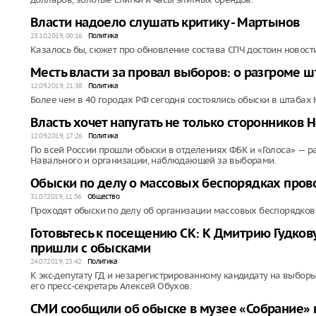
Власти надоело слушать критику - Мартынов
23.10.2019, 00:16
Политика
Казалось бы, сюжет про обновление состава СПЧ достоин новост
Месть власти за провал выборов: о разгроме 
12.09.2019, 21:38
Политика
Более чем в 40 городах РФ сегодня состоялись обыски в штабах 
Власть хочет напугать не только сторонников 
12.09.2019, 17:26
Политика
По всей России прошли обыски в отделениях ФБК и «Голоса» — р
Навального и организации, наблюдающей за выборами.
Обыски по делу о массовых беспорядках прово
31.07.2019, 11:56
Общество
Проходят обыски по делу об организации массовых беспорядков 
Готовьтесь к посещению СК: К Дмитрию Гудко
пришли с обысками
24.07.2019, 23:42
Политика
К экс-депутату ГД и незарегистрированному кандидату на выбор
его пресс-секретарь Алексей Обухов.
СМИ сообщили об обыске в музее «Собрание» 