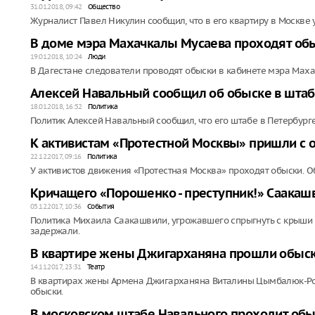
31.01.2018, 09:42
Общество
Журналист Павел Никулин сообщил, что в его квартиру в Москве 
В доме мэра Махачкалы Мусаева проходят об
19.01.2018, 10:24
Люди
В Дагестане следователи проводят обыски в кабинете мэра Мах
Алексей Навальный сообщил об обыске в штаб
18.01.2018, 16:52
Политика
Политик Алексей Навальный сообщил, что его штабе в Петербург
К активистам «Протестной Москвы» пришли с 
22.12.2017, 09:16
Политика
У активистов движения «Протестная Москва» проходят обыски. О
Кричащего «Порошенко - преступник!» Саакаш
05.12.2017, 10:36
События
Политика Михаила Саакашвили, угрожавшего спрыгнуть с крыши в
задержали.
В квартире жены Джигарханяна прошли обыс
14.11.2017, 23:31
Театр
В квартирах жены Армена Джигарханяна Виталины Цымбалюк-Ро
обыски.
В московском штабе Навального проходит обы