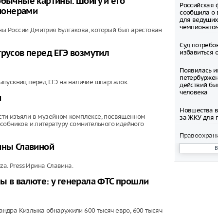
обычные картины. Шойгу и его
Российская 
ионерами
сообщила о 
для ведущих
чемпионато
ы России Дмитрия Булгакова, который был арестован
Суд потребо
трусов перед ЕГЭ возмутил
избавиться 
Появилась и
петербуржен
ыпускниц перед ЕГЭ на наличие шпаргалок.
действий бы
человека
и
Новшества в
сти изъяли в музейном комплексе, посвященном
за ЖКУ для 
собников и литературу сомнительного идейного
Правоохран
раскрыли фи
ины Славиной
нацеленную 
России
a. Press Ирина Славина.
Северные ол
ы в валюте: у генерала ФТС прошли
Шпицбергене
причине
Тысячи груз
ндра Кизлыка обнаружили 600 тысяч евро, 600 тысяч
границе Укр