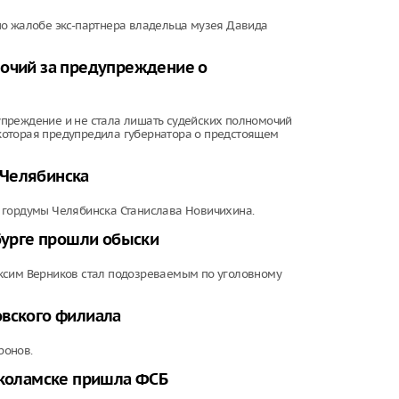
по жалобе экс-партнера владельца музея Давида
мочий за предупреждение о
преждение и не стала лишать судейских полномочий
которая предупредила губернатора о предстоящем
 Челябинска
 гордумы Челябинска Станислава Новичихина.
нбурге прошли обыски
аксим Верников стал подозреваемым по уголовному
овского филиала
ронов.
околамске пришла ФСБ