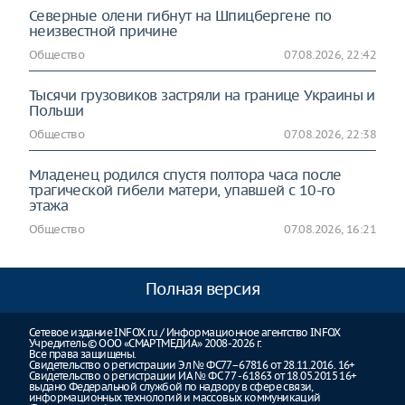
Северные олени гибнут на Шпицбергене по
неизвестной причине
Общество
07.08.2026, 22:42
Тысячи грузовиков застряли на границе Украины и
Польши
Общество
07.08.2026, 22:38
Младенец родился спустя полтора часа после
трагической гибели матери, упавшей с 10-го
этажа
Общество
07.08.2026, 16:21
Полная версия
Сетевое издание INFOX.ru / Информационное агентство INFOX
Учредитель © ООО «СМАРТМЕДИА» 2008-2026 г.
Все права защищены.
Свидетельство о регистрации Эл № ФС77–67816 от 28.11.2016. 16+
Свидетельство о регистрации ИА № ФС 77 - 61863 от 18.05.2015 16+
выдано Федеральной службой по надзору в сфере связи,
информационных технологий и массовых коммуникаций