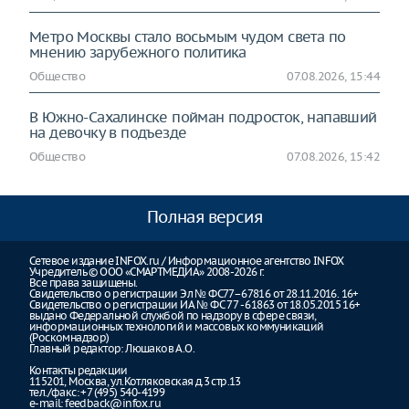
Метро Москвы стало восьмым чудом света по
мнению зарубежного политика
Общество
07.08.2026, 15:44
В Южно-Сахалинске пойман подросток, напавший
на девочку в подъезде
Общество
07.08.2026, 15:42
Полная версия
Сетевое издание INFOX.ru / Информационное агентство INFOX
Учредитель © ООО «СМАРТМЕДИА» 2008-2026 г.
Все права защищены.
Свидетельство о регистрации Эл № ФС77–67816 от 28.11.2016. 16+
Свидетельство о регистрации ИА № ФС 77 - 61863 от 18.05.2015 16+
выдано Федеральной службой по надзору в сфере связи,
информационных технологий и массовых коммуникаций
(Роскомнадзор)
Главный редактор: Люшаков А.О.
Контакты редакции
115201, Москва, ул.Котляковская д.3 стр.13
тел./факс: +7 (495) 540-4199
e-mail:
feedback@infox.ru