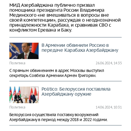
МИД Азербайджана публично призвал
помощника президента России Владимира
Мединского «не вмешиваться в вопросы вне
своей компетенции», рассуждая о неоднозначной
принадлежности Карабаха, и сравнивая СВО с
конфликтом Еревана и Баку.
В Армении обвинили Россию в
передаче Карабаха Азербайджану
Политика
26.06.2024, 14:35
С прямым обвинением в адрес Москвы выступил
секретарь Совбеза Армении Армен Григорян.
Politico: Белоруссия поставляла
Азербайджану оружие
Политика
14.06.2024, 10:31
Белоруссия осуществила поставку вооружений
Азербайджану в период между 2018 и 2022 годами.