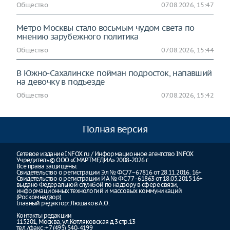
Общество
07.08.2026, 15:47
Метро Москвы стало восьмым чудом света по
мнению зарубежного политика
Общество
07.08.2026, 15:44
В Южно-Сахалинске пойман подросток, напавший
на девочку в подъезде
Общество
07.08.2026, 15:42
Полная версия
Сетевое издание INFOX.ru / Информационное агентство INFOX
Учредитель © ООО «СМАРТМЕДИА» 2008-2026 г.
Все права защищены.
Свидетельство о регистрации Эл № ФС77–67816 от 28.11.2016. 16+
Свидетельство о регистрации ИА № ФС 77 - 61863 от 18.05.2015 16+
выдано Федеральной службой по надзору в сфере связи,
информационных технологий и массовых коммуникаций
(Роскомнадзор)
Главный редактор: Люшаков А.О.
Контакты редакции
115201, Москва, ул.Котляковская д.3 стр.13
тел./факс: +7 (495) 540-4199