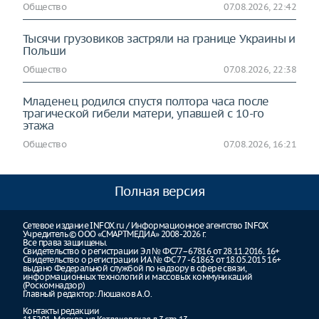
Общество
07.08.2026, 22:42
Тысячи грузовиков застряли на границе Украины и
Польши
Общество
07.08.2026, 22:38
Младенец родился спустя полтора часа после
трагической гибели матери, упавшей с 10-го
этажа
Общество
07.08.2026, 16:21
Полная версия
Сетевое издание INFOX.ru / Информационное агентство INFOX
Учредитель © ООО «СМАРТМЕДИА» 2008-2026 г.
Все права защищены.
Свидетельство о регистрации Эл № ФС77–67816 от 28.11.2016. 16+
Свидетельство о регистрации ИА № ФС 77 - 61863 от 18.05.2015 16+
выдано Федеральной службой по надзору в сфере связи,
информационных технологий и массовых коммуникаций
(Роскомнадзор)
Главный редактор: Люшаков А.О.
Контакты редакции