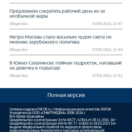
Предложили сократить рабочий день из-за
необычной жары
Общество
07.08.2026, 15:47
Метро Москвы стало восьмым чудом света по
мнению зарубежного политика
Общество
07.08.2026, 15:44
В Южно-Сахалинске пойман подросток, напавший
на девочку в подъезде
Общество
07.08.2026, 15:42
Полная версия
Сетевое издание INFOX.ru / Информационное агентство INFOX
Учредитель © ООО «СМАРТМЕДИА» 2008-2026 г.
Все права защищены.
Свидетельство о регистрации Эл № ФС77–67816 от 28.11.2016. 16+
Свидетельство о регистрации ИА № ФС 77 - 61863 от 18.05.2015 16+
выдано Федеральной службой по надзору в сфере связи,
информационных технологий и массовых коммуникаций