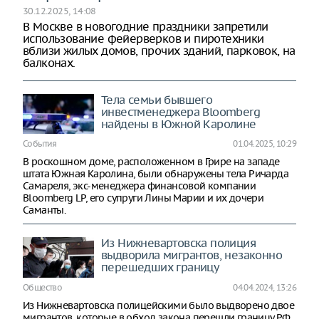
30.12.2025, 14:08
В Москве в новогодние праздники запретили
использование фейерверков и пиротехники
вблизи жилых домов, прочих зданий, парковок, на
балконах.
Тела семьи бывшего
инвестменеджера Bloomberg
найдены в Южной Каролине
События
01.04.2025, 10:29
В роскошном доме, расположенном в Грире на западе
штата Южная Каролина, были обнаружены тела Ричарда
Самареля, экс-менеджера финансовой компании
Bloomberg LP, его супруги Лины Марии и их дочери
Саманты.
Из Нижневартовска полиция
выдворила мигрантов, незаконно
перешедших границу
Общество
04.04.2024, 13:26
Из Нижневартовска полицейскими было выдворено двое
мигрантов, которые в обход закона перешли границу РФ.