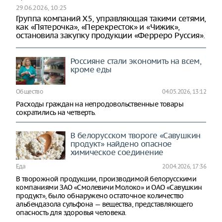
29.06.2026, 10:25
Группа компаний X5, управляющая такими сетями,
как «Пятерочка», «Перекресток» и «Чижик»,
остановила закупку продукции «Ферреро Руссия».
Россияне стали экономить на всем,
кроме еды
Общество
04.05.2026, 13:12
Расходы граждан на непродовольственные товары
сократились на четверть.
В белорусском твороге «Савушкин
продукт» найдено опасное
химическое соединение
Еда
20.04.2026, 17:36
В творожной продукции, производимой белорусскими
компаниями ЗАО «Смолевичи Молоко» и ОАО «Савушкин
продукт», было обнаружено остаточное количество
альбендазола сульфона — вещества, представляющего
опасность для здоровья человека.