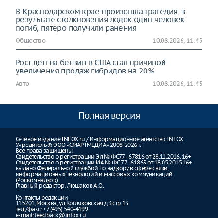
В Краснодарском крае произошла трагедия: в
результате столкновения лодок один человек
погиб, пятеро получили ранения
Общество
10.08.2026, 11:45
Рост цен на бензин в США стал причиной
увеличения продаж гибридов на 20%
Авто
10.08.2026, 11:43
Полная версия
Сетевое издание INFOX.ru / Информационное агентство INFOX
Учредитель © ООО «СМАРТМЕДИА» 2008-2026 г.
Все права защищены.
Свидетельство о регистрации Эл № ФС77–67816 от 28.11.2016. 16+
Свидетельство о регистрации ИА № ФС 77 - 61863 от 18.05.2015 16+
выдано Федеральной службой по надзору в сфере связи,
информационных технологий и массовых коммуникаций
(Роскомнадзор)
Главный редактор: Люшаков А.О.
Контакты редакции
115201, Москва, ул.Котляковская д.3 стр.13
тел./факс: +7 (495) 540-4199
e-mail:
feedback@infox.ru